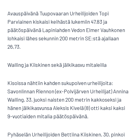
Avauspäivänä Tuupovaaran Urheilijoiden Topi
Parviainen kiskaisi keihästä lukemiin 47.83 ja
päätöspäivänä Lapinlahden Vedon Elmer Vauhkonen
lohkaisi lähes sekunnin 200 metrin SE:stä ajallaan
26,73.
Walling ja Kiiskinen sekä jälkikasvu mitaleilla
Kisoissa nähtiin kahden sukupolven urheilijoita:
Savonlinnan Riennon (ex-Polvijärven Urheilijat) Annina
Walling, 33, juoksi naisten 200 metrin kakkoseksi ja
hänen jälkikasvunsa Aleksis Kivelä (8) otti kaksi kaksi
9-vuotiaiden mitalia päätöspäivänä.
Pyhäselän Urheilijoiden Bettiina Kiiskinen, 30, pinkoi