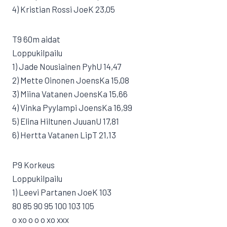
4) Kristian Rossi JoeK 23,05
T9 60m aidat
Loppukilpailu
1) Jade Nousiainen PyhU 14,47
2) Mette Oinonen JoensKa 15,08
3) Miina Vatanen JoensKa 15,66
4) Vinka Pyylampi JoensKa 16,99
5) Elina Hiltunen JuuanU 17,81
6) Hertta Vatanen LipT 21,13
P9 Korkeus
Loppukilpailu
1) Leevi Partanen JoeK 103
80 85 90 95 100 103 105
o xo o o o xo xxx