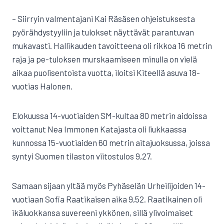
– Siirryin valmentajani Kai Räsäsen ohjeistuksesta
pyörähdystyyliin ja tulokset näyttävät parantuvan
mukavasti. Hallikauden tavoitteena oli rikkoa 16 metrin
raja ja pe-tuloksen murskaamiseen minulla on vielä
aikaa puolisentoista vuotta, iloitsi Kiteellä asuva 18-
vuotias Halonen.
Elokuussa 14-vuotiaiden SM-kultaa 80 metrin aidoissa
voittanut Nea Immonen Katajasta oli liukkaassa
kunnossa 15-vuotiaiden 60 metrin aitajuoksussa, joissa
syntyi Suomen tilaston viitostulos 9,27.
Samaan sijaan yltää myös Pyhäselän Urheilijoiden 14-
vuotiaan Sofia Raatikaisen aika 9,52. Raatikainen oli
ikäluokkansa suvereeni ykkönen, sillä ylivoimaiset