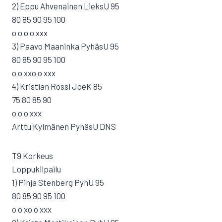
2) Eppu Ahvenainen LieksU 95
80 85 90 95 100
o o o o xxx
3) Paavo Maaninka PyhäsU 95
80 85 90 95 100
o o xxo o xxx
4) Kristian Rossi JoeK 85
75 80 85 90
o o o xxx
Arttu Kylmänen PyhäsU DNS
T9 Korkeus
Loppukilpailu
1) Pinja Stenberg PyhU 95
80 85 90 95 100
o o xo o xxx