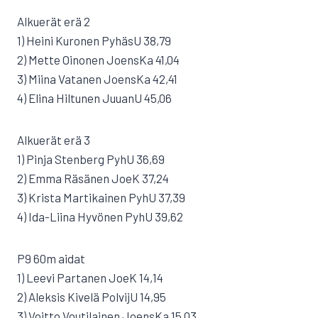
Alkuerät erä 2
1) Heini Kuronen PyhäsU 38,79
2) Mette Oinonen JoensKa 41,04
3) Miina Vatanen JoensKa 42,41
4) Elina Hiltunen JuuanU 45,06
Alkuerät erä 3
1) Pinja Stenberg PyhU 36,69
2) Emma Räsänen JoeK 37,24
3) Krista Martikainen PyhU 37,39
4) Ida-Liina Hyvönen PyhU 39,62
P9 60m aidat
1) Leevi Partanen JoeK 14,14
2) Aleksis Kivelä PolvijU 14,95
3) Voitto Voutilainen JoensKa 15,03