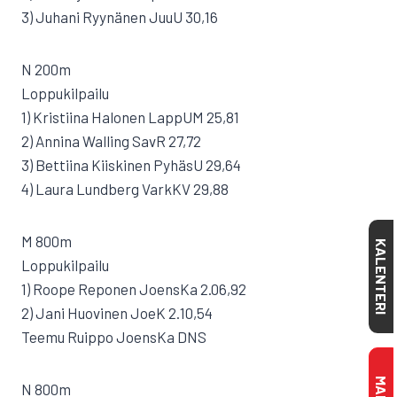
3) Juhani Ryynänen JuuU 30,16
N 200m
Loppukilpailu
1) Kristiina Halonen LappUM 25,81
2) Annina Walling SavR 27,72
3) Bettiina Kiiskinen PyhäsU 29,64
4) Laura Lundberg VarkKV 29,88
M 800m
KALENTERI
Loppukilpailu
1) Roope Reponen JoensKa 2.06,92
2) Jani Huovinen JoeK 2.10,54
Teemu Ruippo JoensKa DNS
N 800m