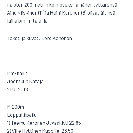
naisten 200 metrin kolmoseksi ja hänen tyttärensä
Aino Kiiskinen (11) ja Heini Kuronen (8) olivat äitinsä
lailla pm-mitaleilla.
Teksti ja kuvat: Eero Könönen
—-
Pm-hallit
Joensuun Kataja
21.01.2018
M 200m
Loppukilpailu
1) Teemu Keronen JyväskKU 22,85
2) Ville Hyttinen KuopRei 23,50