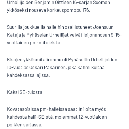
Urheilijoiden Benjamin Oittisen 16-sarjan Suomen
ykköseksi nouseva korkeuspomppu 176.
Suurilla joukkueilla halleihin osallistuneet Joensuun
Kataja ja Pyhäselän Urheilijat veivät leijonanosan 9-15-
vuotiaiden pm-mitaleista.
Kisojen ykkösmitalirohmu oli Pyhäselän Urheilijoiden
10-vuotias Oskari Pakarinen, joka kahmi kultaa
kahdeksassa lajissa.
Kaksi SE-tulosta
Kovatasoisissa pm-halleissa saatiin iloita myös
kahdesta halli-SE:stä, molemmat 12-vuotiaiden
poikien sarjassa.