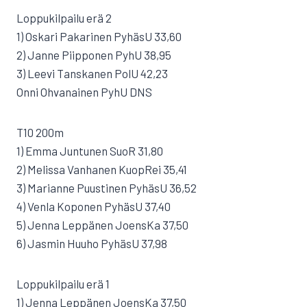
Loppukilpailu erä 2
1) Oskari Pakarinen PyhäsU 33,60
2) Janne Piipponen PyhU 38,95
3) Leevi Tanskanen PolU 42,23
Onni Ohvanainen PyhU DNS
T10 200m
1) Emma Juntunen SuoR 31,80
2) Melissa Vanhanen KuopRei 35,41
3) Marianne Puustinen PyhäsU 36,52
4) Venla Koponen PyhäsU 37,40
5) Jenna Leppänen JoensKa 37,50
6) Jasmin Huuho PyhäsU 37,98
Loppukilpailu erä 1
1) Jenna Leppänen JoensKa 37,50