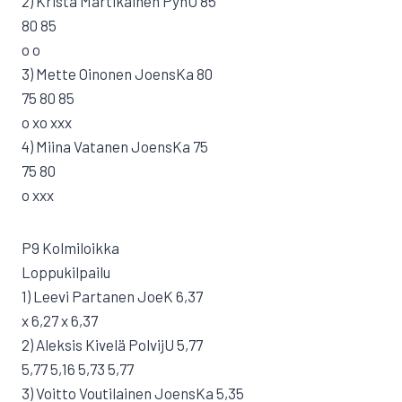
2) Krista Martikainen PyhU 85
80 85
o o
3) Mette Oinonen JoensKa 80
75 80 85
o xo xxx
4) Miina Vatanen JoensKa 75
75 80
o xxx
P9 Kolmiloikka
Loppukilpailu
1) Leevi Partanen JoeK 6,37
x 6,27 x 6,37
2) Aleksis Kivelä PolvijU 5,77
5,77 5,16 5,73 5,77
3) Voitto Voutilainen JoensKa 5,35