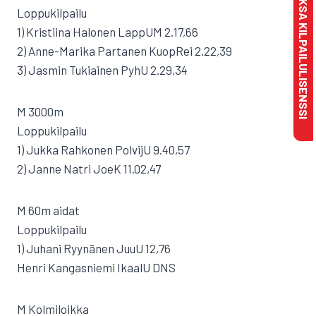
MAKSA KILPAILULISENSSI
Loppukilpailu
1) Kristiina Halonen LappUM 2.17,66
2) Anne-Marika Partanen KuopRei 2.22,39
3) Jasmin Tukiainen PyhU 2.29,34
M 3000m
Loppukilpailu
1) Jukka Rahkonen PolvijU 9.40,57
2) Janne Natri JoeK 11.02,47
M 60m aidat
Loppukilpailu
1) Juhani Ryynänen JuuU 12,76
Henri Kangasniemi IkaalU DNS
M Kolmiloikka