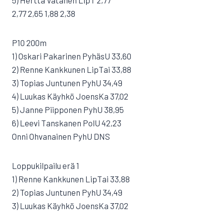
5) Hertta Vatanen LipT 2,77
2,77 2,65 1,88 2,38
P10 200m
1) Oskari Pakarinen PyhäsU 33,60
2) Renne Kankkunen LipTai 33,88
3) Topias Juntunen PyhU 34,49
4) Luukas Käyhkö JoensKa 37,02
5) Janne Piipponen PyhU 38,95
6) Leevi Tanskanen PolU 42,23
Onni Ohvanainen PyhU DNS
Loppukilpailu erä 1
1) Renne Kankkunen LipTai 33,88
2) Topias Juntunen PyhU 34,49
3) Luukas Käyhkö JoensKa 37,02