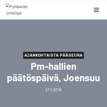
Siirry
sisältöön
AJANKOHTAISTA PÄÄSEURA
Pm-hallien
päätöspäivä, Joensuu
21.1.2018