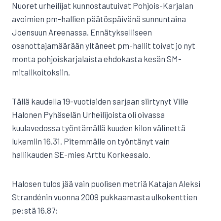
Nuoret urheilijat kunnostautuivat Pohjois-Karjalan
avoimien pm-hallien päätöspäivänä sunnuntaina
Joensuun Areenassa. Ennätykselliseen
osanottajamäärään yltäneet pm-hallit toivat jo nyt
monta pohjoiskarjalaista ehdokasta kesän SM-
mitalikoitoksiin.
Tällä kaudella 19-vuotiaiden sarjaan siirtynyt Ville
Halonen Pyhäselän Urheilijoista oli oivassa
kuulavedossa työntämällä kuuden kilon välinettä
lukemiin 16.31. Pitemmälle on työntänyt vain
hallikauden SE-mies Arttu Korkeasalo.
Halosen tulos jää vain puolisen metriä Katajan Aleksi
Strandénin vuonna 2009 pukkaamasta ulkokenttien
pe:stä 16.87: