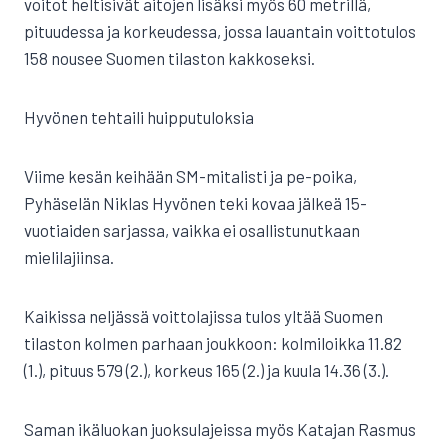
voitot heltisivät aitojen lisäksi myös 60 metrillä,
pituudessa ja korkeudessa, jossa lauantain voittotulos
158 nousee Suomen tilaston kakkoseksi.
Hyvönen tehtaili huipputuloksia
Viime kesän keihään SM-mitalisti ja pe-poika,
Pyhäselän Niklas Hyvönen teki kovaa jälkeä 15-
vuotiaiden sarjassa, vaikka ei osallistunutkaan
mielilajiinsa.
Kaikissa neljässä voittolajissa tulos yltää Suomen
tilaston kolmen parhaan joukkoon: kolmiloikka 11.82
(1.), pituus 579 (2.), korkeus 165 (2.) ja kuula 14.36 (3.).
Saman ikäluokan juoksulajeissa myös Katajan Rasmus