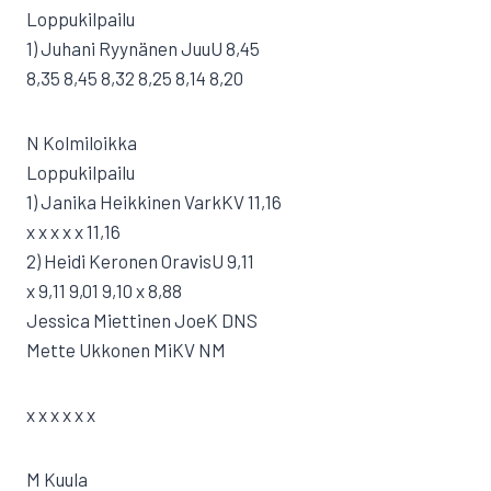
Loppukilpailu
1) Juhani Ryynänen JuuU 8,45
8,35 8,45 8,32 8,25 8,14 8,20
N Kolmiloikka
Loppukilpailu
1) Janika Heikkinen VarkKV 11,16
x x x x x 11,16
2) Heidi Keronen OravisU 9,11
x 9,11 9,01 9,10 x 8,88
Jessica Miettinen JoeK DNS
Mette Ukkonen MiKV NM
x x x x x x
M Kuula