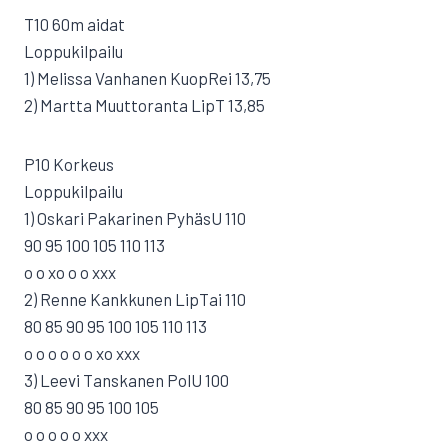
T10 60m aidat
Loppukilpailu
1) Melissa Vanhanen KuopRei 13,75
2) Martta Muuttoranta LipT 13,85
P10 Korkeus
Loppukilpailu
1) Oskari Pakarinen PyhäsU 110
90 95 100 105 110 113
o o xo o o xxx
2) Renne Kankkunen LipTai 110
80 85 90 95 100 105 110 113
o o o o o o xo xxx
3) Leevi Tanskanen PolU 100
80 85 90 95 100 105
o o o o o xxx