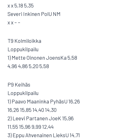
x x 5,18 5,35
Severi Inkinen PolU NM
x x – –
T9 Kolmiloikka
Loppukilpailu
1) Mette Oinonen JoensKa 5,58
4,96 4,86 5,20 5,58
P9 Keihäs
Loppukilpailu
1) Paavo Maaninka PyhäsU 16,26
16,26 15,85 14,40 14,30
2) Leevi Partanen JoeK 15,96
11,55 15,96 9,99 12,44
3) Eppu Ahvenainen LieksU 14,71