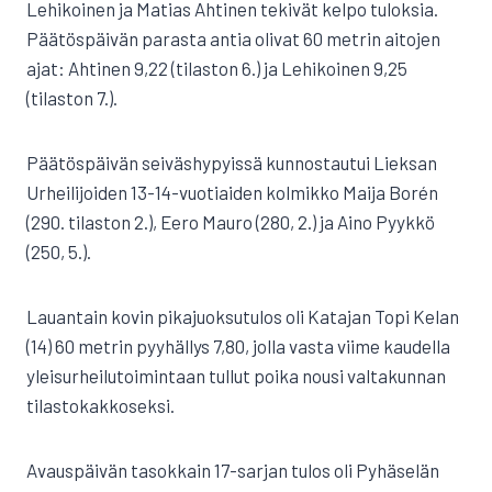
Lehikoinen ja Matias Ahtinen tekivät kelpo tuloksia.
Päätöspäivän parasta antia olivat 60 metrin aitojen
ajat: Ahtinen 9,22 (tilaston 6.) ja Lehikoinen 9,25
(tilaston 7.).
Päätöspäivän seiväshypyissä kunnostautui Lieksan
Urheilijoiden 13-14-vuotiaiden kolmikko Maija Borén
(290. tilaston 2.), Eero Mauro (280, 2.) ja Aino Pyykkö
(250, 5.).
Lauantain kovin pikajuoksutulos oli Katajan Topi Kelan
(14) 60 metrin pyyhällys 7,80, jolla vasta viime kaudella
yleisurheilutoimintaan tullut poika nousi valtakunnan
tilastokakkoseksi.
Avauspäivän tasokkain 17-sarjan tulos oli Pyhäselän