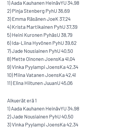
1) Aada Kauhanen HeinävYU 34,98
2) Pinja Stenberg PyhU 36,69
3) Emma Räsänen JoeK 37,24
4) Krista Martikainen PyhU 37,39
5) Heini Kuronen PyhäsU 38,79
6) Ida-Liina Hyvönen PyhU 39,62
7) Jade Nousiainen PyhU 40,50
8) Mette Oinonen JoensKa 41,04
9) Vinka Pyylampi JoensKa 42,34
10) Miina Vatanen JoensKa 42,41
11) Elina Hiltunen JuuanU 45,06
Alkuerät erä 1
1) Aada Kauhanen HeinävYU 34,98
2) Jade Nousiainen PyhU 40,50
3) Vinka Pyylampi JoensKa 42,34