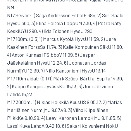
NM
N17 Seiväs: 1) Saga Andersson EsboIF 385, 2) Siiri Saalo
HyvsU 360, 3) Elina Peltola LappUM 330, 4) Petra Räty
KeskiUYU 290, 4) Iida Tolonen HyvsU 290
M17 100m: (0,3) 1) Marcus Kytölä HyvsU 11,59, 2) Jere
Kaakinen ForssSa 11,74, 3) Kalle Kompuinen SäkU 11,80,
4) Anton Kunnas IFSibboV 11,99, 5) Jesper
Jääskeläinen HyvsU 12,24, 6) Joonatan Jordas
NurmijYU 12,39, 7) Niilo Kantoniemi HyvsU 13,14
M17 110m aidat: (0,1) 1) Márk Szücs-Bártfai EspTa 14,39,
2) Kaapo Kangas JyväskKU 15,13, 3) Joni Järvinen
LahdA 15,23
M17 3000m: 1) Niklas Heikkilä KuusUS 9.05,17, 2) Matias
Meriläinen NurmijYU 9.07,48, 3) Vilho Kilpeläinen
PiikkKe 9.10,99, 4) Leevi Keronen LempKiYU 9.11,85, 5)
Lassi Kuva LahdA 9.42,18, 6) Sakari Koivuniemi NokU