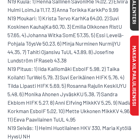
KALENTERI
N19 Kuula: 1) Henna Sallinen SavonlRie 14,02, 2) Elviira
Hulmi LoimJa 11,17, 3) Anna Torikka KarkkPo 9,99
N19 Moukari: 1) Krista Tervo KarhKa 64,00, 2) Suvi
Koskinen KauhajKa 60,70, 3) Emilia Olkkonen RistU
57,65, 4) Johanna Witka SomE 57,35, 5) Essi Levelä-
Pohjala TöysVe 50,23, 6) Minja Nurminen NurmijYU
MAKSA KILPAILULISENSSI
44,35, 7) Tahiti Ojansivu TuUL 43,89, 8) Josefine
Lundström IFRaseb 43,38
N19 Pituus: 1) Iida Kalliomäki EsboIF 5,98, 2) Taika
Koilahti TurWei 5,79, 3) Suvi Eerikäinen HIFK 5,76, 4)
Tilda Lipasti HIFK 5,69, 5) Rosanna Rajulin KeskiUYU
5,48, 6) Monika Ahonen JyväskKU 5,38, 7) Sandra
Ekblom HIFK 5,27, 8) Anni Elfving MikkKV 5,25, 9) Nadia
Korkman EsboIF 5,02, 10) Mette Ukkonen MikkKV 4,96,
11) Eeva Paavilainen TuUL 4,95
N19 Seiväs: 1) Helmi Huotilainen HKV 330, Maria Kytölä
HyvsU NH