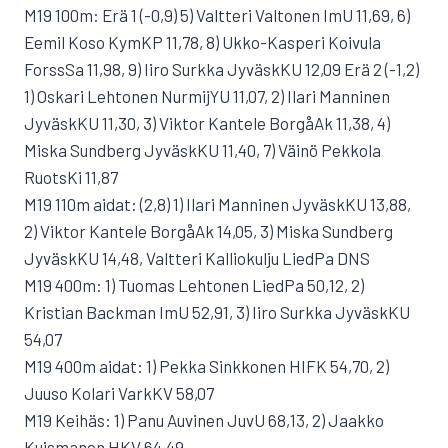
M19 100m: Erä 1 (-0,9) 5) Valtteri Valtonen ImU 11,69, 6)
Eemil Koso KymKP 11,78, 8) Ukko-Kasperi Koivula
ForssSa 11,98, 9) Iiro Surkka JyväskKU 12,09 Erä 2 (-1,2)
1) Oskari Lehtonen NurmijYU 11,07, 2) Ilari Manninen
JyväskKU 11,30, 3) Viktor Kantele BorgåAk 11,38, 4)
Miska Sundberg JyväskKU 11,40, 7) Väinö Pekkola
RuotsKi 11,87
M19 110m aidat: (2,8) 1) Ilari Manninen JyväskKU 13,88,
2) Viktor Kantele BorgåAk 14,05, 3) Miska Sundberg
JyväskKU 14,48, Valtteri Kalliokulju LiedPa DNS
M19 400m: 1) Tuomas Lehtonen LiedPa 50,12, 2)
Kristian Backman ImU 52,91, 3) Iiro Surkka JyväskKU
54,07
M19 400m aidat: 1) Pekka Sinkkonen HIFK 54,70, 2)
Juuso Kolari VarkKV 58,07
M19 Keihäs: 1) Panu Auvinen JuvU 68,13, 2) Jaakko
Kuismanen HKV 64,49