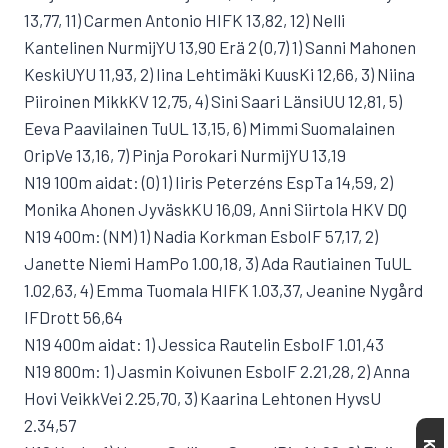
13,77, 11) Carmen Antonio HIFK 13,82, 12) Nelli
Kantelinen NurmijYU 13,90 Erä 2 (0,7) 1) Sanni Mahonen
KeskiUYU 11,93, 2) Iina Lehtimäki KuusKi 12,66, 3) Niina
Piiroinen MikkKV 12,75, 4) Sini Saari LänsiUU 12,81, 5)
Eeva Paavilainen TuUL 13,15, 6) Mimmi Suomalainen
OripVe 13,16, 7) Pinja Porokari NurmijYU 13,19
N19 100m aidat: (0) 1) Iiris Peterzéns EspTa 14,59, 2)
Monika Ahonen JyväskKU 16,09, Anni Siirtola HKV DQ
N19 400m: (NM) 1) Nadia Korkman EsboIF 57,17, 2)
Janette Niemi HamPo 1.00,18, 3) Ada Rautiainen TuUL
1.02,63, 4) Emma Tuomala HIFK 1.03,37, Jeanine Nygård
IFDrott 56,64
N19 400m aidat: 1) Jessica Rautelin EsboIF 1.01,43
N19 800m: 1) Jasmin Koivunen EsboIF 2.21,28, 2) Anna
Hovi VeikkVei 2.25,70, 3) Kaarina Lehtonen HyvsU
2.34,57