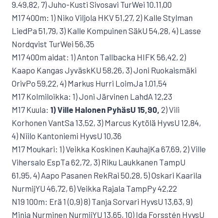
9.49,82, 7) Juho-Kusti Sivosavi TurWei 10.11,00
M17 400m: 1) Niko Viljola HKV 51,27, 2) Kalle Stylman
LiedPa 51,79, 3) Kalle Kompuinen SäkU 54,28, 4) Lasse
Nordqvist TurWei 56,35
M17 400m aidat: 1) Anton Tallbacka HIFK 56,42, 2)
Kaapo Kangas JyväskKU 58,26, 3) Joni Ruokaismäki
OrivPo 59,22, 4) Markus Hurri LoimJa 1.01,54
M17 Kolmiloikka: 1) Joni Järvinen LahdA 12,23
M17 Kuula:
1) Ville Halonen PyhäsU 15,90,
2) Vili
Korhonen VantSa 13,52, 3) Marcus Kytölä HyvsU 12,84,
4) Niilo Kantoniemi HyvsU 10,36
M17 Moukari: 1) Veikka Koskinen KauhajKa 67,69, 2) Ville
Vihersalo EspTa 62,72, 3) Riku Laukkanen TampU
61,95, 4) Aapo Pasanen RekRai 50,28, 5) Oskari Kaarila
NurmijYU 46,72, 6) Veikka Rajala TampPy 42,22
N19 100m: Erä 1 (0,9) 8) Tanja Sorvari HyvsU 13,63, 9)
Minja Nurminen NurmijYU 13,65, 10) Ida Forsstén HyvsU