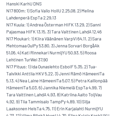
Hanski KarhU DNS
N17 800m: 1) Sofia Valio HollU 2.25,08, 2) Melina
Lahdenperä EspTa 2.29,13
N17 Kuula: 1) Andrea Österman HIFK 13,29, 2) Sanni
Pajasmaa HIFK 13,15, 3) Tara Vaittinen LahdA 12,46
N17 Moukari: 1) Kiira Väänänen VarpVi 64,11, 2) Sara
Mehtomaa OulPy 53,80, 3) Jenna Sorvari BorgåAk
51,06, 4) Kati Rinnekari NurmijYU 50,93, 5) Roosa
Lehtinen TurWei 37,90
N17 Pituus: 1) Ida Ounaslehto EsboIF 5,35, 2) Tua-
Talvikki Anttila HKV 5,22, 3) Jenni Rämö HämeenlTa
5,13, 4) Nea Laine HämeenlTa 5,07, 5) Petra Kallionpää
HämeenlTa 5,03, 6) Jannika Niemelä EspTa 4,99, 7)
Tara Vaittinen LahdA 4,93, 8) Katriina Aalto ToijVau
4,92, 9) Tiia Tammisalo TampPy 4,89, 10) Silja
Laaksonen HelsTa 4,75, 11) Erin Karjalahti NurmijYU
4,73, 12) Vilma Rönkä HyvsU 4,70, Elina Kujala KeskiUYU