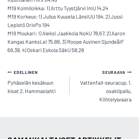
M19 Kolmiloikka: 1) Arttu Tyystjärvi ImU 14,24
M19 Korkeus: 1) Julius Kuusela LänsiUU 194, 2) Jussi
Lepistö OrivPo 194
M19 Moukari: 1) Aleksi Jaakkola NokU 78,67, 2) Aaron
Kangas KanksLei 75,88, 3) Roope Auvinen SjundeåIF
69,38, 4) Oskari Eskola SäkU 58,28
ARTIKKELIEN
EDELLINEN
SEURAAVA
SELAUS
Pyhäselän kesäkuun
Vattenfall-seuracup, 1.
kisat 2, Hammaslahti
osakilpailu,
Kiihtelysvaara