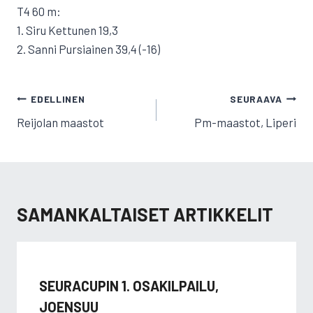
T4 60 m:
1. Siru Kettunen 19,3
2. Sanni Pursiainen 39,4 (-16)
ARTIKKELIEN
EDELLINEN
SEURAAVA
SELAUS
Reijolan maastot
Pm-maastot, Liperi
SAMANKALTAISET ARTIKKELIT
SEURACUPIN 1. OSAKILPAILU,
JOENSUU