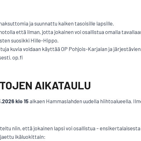
ksuttomia ja suunnattu kaiken tasoisille lapsille.
otolla että ilman, jotta jokainen voi osallistua omalla tavallaa
sten suosikki Hille-Hippo.
uja kuvia voidaan käyttää OP Pohjois-Karjalan ja järjestävien
sti. op.fi
HTOJEN AIKATAULU
.2026 klo 15
alkaen Hammaslahden uudella hiihtoalueella. Ilm
eltu niin, että jokainen lapsi voi osallistua – ensikertalaises
jaettu ikäluokittain: