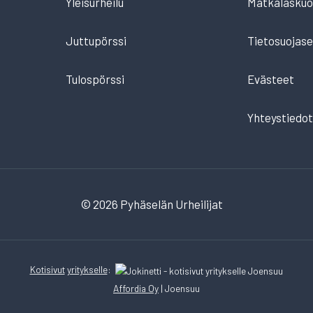
Yleisurheilu
Matkalaskuo
Juttupörssi
Tietosuojase
Tulospörssi
Evästeet
Yhteystiedo
© 2026 Pyhäselän Urheilijat
Kotisivut
yritykselle
:
Affordia Oy
| Joensuu