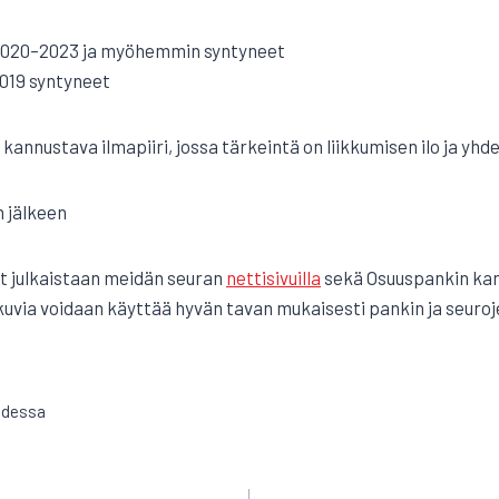
020–2023 ja myöhemmin syntyneet
019 syntyneet
annustava ilmapiiri, jossa tärkeintä on liikkumisen ilo ja yh
 jälkeen
t julkaistaan meidän seuran
nettisivuilla
sekä Osuuspankin kan
uvia voidaan käyttää hyvän tavan mukaisesti pankin ja seuroj
hdessa
EN