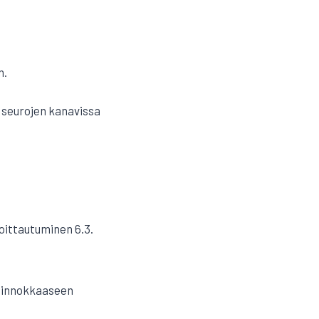
n.
 seurojen kanavissa
oittautuminen 6.3.
ta innokkaaseen