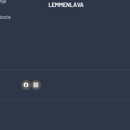
hje
LEMMENLAVA
loste
t