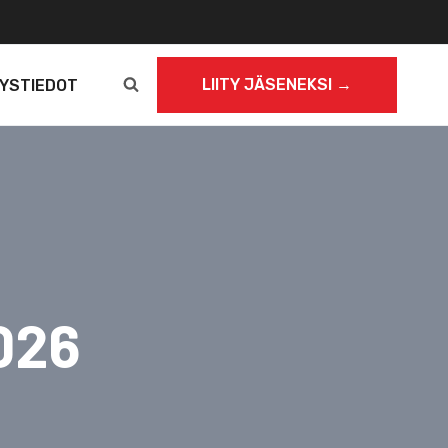
LIITY JÄSENEKSI →
YSTIEDOT
026