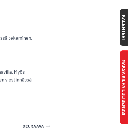
KALENTERI
dessä tekeminen.
MAKSA KILPAILULISENSSI
avilla. Myös
en viestinnässä
SEURAAVA