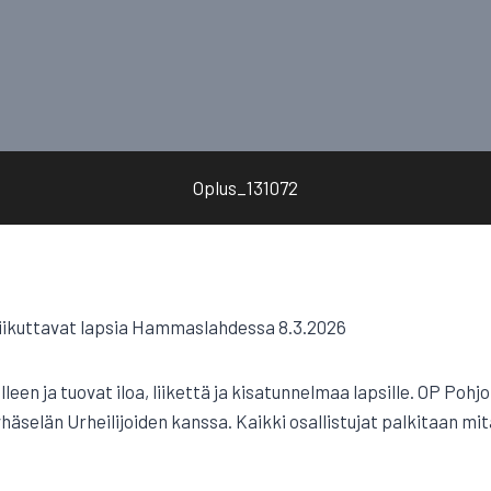
Oplus_131072
liikuttavat lapsia Hammaslahdessa 8.3.2026
leen ja tuovat iloa, liikettä ja kisatunnelmaa lapsille. OP Pohj
selän Urheilijoiden kanssa. Kaikki osallistujat palkitaan mita