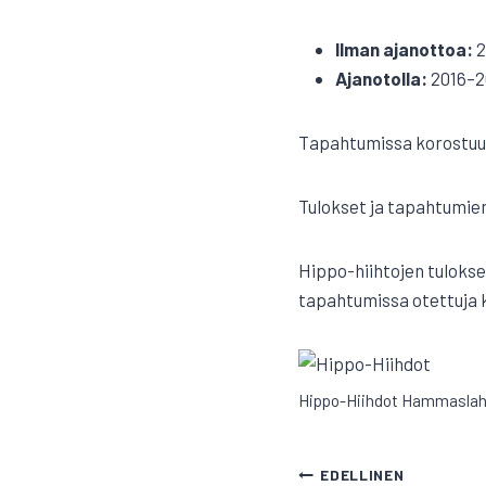
Ilman ajanottoa:
2
Ajanotolla:
2016–2
Tapahtumissa korostuu k
Tulokset ja tapahtumien
Hippo-hiihtojen tulokse
tapahtumissa otettuja k
Hippo-Hiihdot Hammasla
ARTIKKELI
EDELLINEN