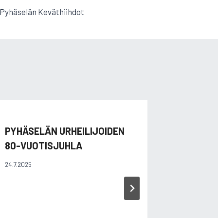
Pyhäselän Keväthiihdot
PYHÄSELÄN URHEILIJOIDEN
LOSKAH
80-VUOTISJUHLA
26.11.2016
24.7.2025