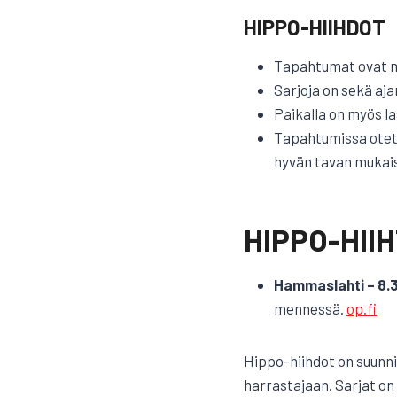
HIPPO-HIIHDOT
Tapahtumat ovat ma
Sarjoja on sekä ajan
Paikalla on myös la
Tapahtumissa otett
hyvän tavan mukaise
HIPPO-HII
Hammaslahti – 8.3
mennessä.
op.fi
Hippo-hiihdot on suunnit
harrastajaan. Sarjat on 