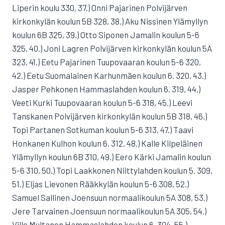
Liperin koulu 330, 37.) Onni Pajarinen Polvijärven
kirkonkylän koulun 5B 328, 38.) Aku Nissinen Ylämyllyn
koulun 6B 325, 39.) Otto Siponen Jamalin koulun 5-6
325, 40.) Joni Lagren Polvijärven kirkonkylän koulun 5A
323, 41.) Eetu Pajarinen Tuupovaaran koulun 5-6 320,
42.) Eetu Suomalainen Karhunmäen koulun 6. 320, 43.)
Jasper Pehkonen Hammaslahden koulun 6. 319, 44.)
Veeti Kurki Tuupovaaran koulun 5-6 318, 45.) Leevi
Tanskanen Polvijärven kirkonkylän koulun 5B 318, 46.)
Topi Partanen Sotkuman koulun 5-6 313, 47.) Taavi
Honkanen Kulhon koulun 6. 312, 48.) Kalle Kilpeläinen
Ylämyllyn koulun 6B 310, 49.) Eero Kärki Jamalin koulun
5-6 310, 50.) Topi Laakkonen Niittylahden koulun 5. 309,
51.) Eljas Lievonen Rääkkylän koulun 5-6 308, 52.)
Samuel Sallinen Joensuun normaalikoulun 5A 308, 53.)
Jere Tarvainen Joensuun normaalikoulun 5A 305, 54.)
Ville Multanen Hammaslahden koulun 6. 304, 55.)