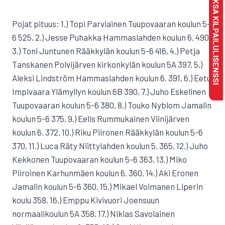
MAKSA KILPAILULISENSSI
Pojat pituus: 1.) Topi Parviainen Tuupovaaran koulun 5-
6 525, 2.) Jesse Puhakka Hammaslahden koulun 6. 490,
3.) Toni Juntunen Rääkkylän koulun 5-6 416, 4.) Petja
Tanskanen Polvijärven kirkonkylän koulun 5A 397, 5.)
Aleksi Lindström Hammaslahden koulun 6. 391, 6.) Eetu
Impivaara Ylämyllyn koulun 6B 390, 7.) Juho Eskelinen
Tuupovaaran koulun 5-6 380, 8.) Touko Nyblom Jamalin
koulun 5-6 375, 9.) Eelis Rummukainen Viinijärven
koulun 6. 372, 10.) Riku Piironen Rääkkylän koulun 5-6
370, 11.) Luca Räty Niittylahden koulun 5. 365, 12.) Juho
Kekkonen Tuupovaaran koulun 5-6 363, 13.) Miko
Piiroinen Karhunmäen koulun 6. 360, 14.) Aki Eronen
Jamalin koulun 5-6 360, 15.) Mikael Voimanen Liperin
koulu 358, 16.) Emppu Kivivuori Joensuun
normaalikoulun 5A 358, 17.) Niklas Savolainen