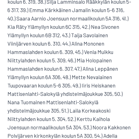
koulun 6. 319, 38.) Silja Lamminsalo Rääkkylän koulun 5-
6 317, 39.) Emma Kärkkäinen Jamalin koulun 5-6 316,
40.) Saara Aarnio Joensuun normaalikoulun 5A 316, 41.)
Kia Räty Ylämyllyn koulun 6C 315, 42.) Nea Sivonen
Ylämyllyn koulun 6B 312, 43.) Taija Savolainen
Viinijärven koulun 6. 310, 44.) Alina Mononen
Hammaslahden koulun 6. 309, 45.) Venla Muikku
Niittylahden koulun 5. 309, 46.) Mia Holopainen
Hammaslahden koulun 6. 307, 47.) Alina Leppänen
Ylämyllyn koulun 6A 306, 48.) Mette Nevalainen
Tuupovaaran koulun 5-6 305, 49.) Iiris Heiskanen
Mattisenlahti-Salokylä yhdistelmäjoukkue 305, 50.)
Nana Tuomainen Mattisenlahti-Salokylä
yhdistelmäjoukkue 305, 51.) Laila Korkeakoski
Niittylahden koulun 5. 304, 52.) Kerttu Kaihola
Joensuun normaalikoulun 5A 304, 53.) Noora Kakkonen
Polvijärven kirkonkylän koulun 5A 300, 54.) Adella