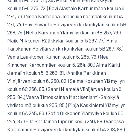
koulun 5-6 276, 71.) Suvi-Tuuli Kinnunen Rääkkylän
koulun 5-6 275, 72.) Eevi Alastalo Karhunmäen koulun 6.
274, 73.) Neea Karhapää Joensuun normaalikoulun 5A
271, 74.) Suvi Suvanto Polvijärven kirkonkylän koulun 5B
268, 75.) Nella Karvonen Ylämyllyn koulun 6B 267, 76.)
Maiju Mikkonen Rääkkylän koulun 5-6 267, 77.) Pinja
Tanskanen Polvijärven kirkonkylän koulun 5B 267, 78.)
Venla Laakkonen Kulhon koulun 6. 265, 79.) Nea
Kinnunen Karhunmäen koulun 6. 264, 80.) Alma Kärki
Jamalin koulun 5-6 263, 81.) Annika Parkkinen
Viinijärven koulun 6. 258, 82.) Selma Kosunen Ylämyllyn
koulun 6C 256, 83.) Sanni Niemelä Viinijärven koulun 6.
253, 84.) Veera Timoskainen Mattisenlahti-Salokylä
yhdistelmäjoukkue 253, 85.) Pinja Kaskiniemi Ylämyllyn
koulun 6A 245, 86.) Sofia Olkkonen Ylämyllyn koulun 6C
244, 87.) Ella Ratilainen Liperin koulu 240, 88.) Vanessa
Karjalainen Polvijärven kirkonkylän koulun 5A 238, 89.)