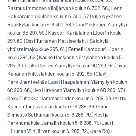
Rasmus Immonen Viinijärven koulun 6. 302, 56.) Lenni
Hakkarainen Kulhon koulun 6. 300, 57.) Viljo Nykänen
Rääkkylän koulun 5-6 300, 58.) Onni Mikkonen Ylämyllyn
koulun 6B 297, 59.) Kasperi Karjalainen Liperin koulu
297, 60.) Ossi Turhanen Mattisenlahti-Salokylä
yhdistelmäjoukkue 295, 61.) Eemeli Kamppuri Liperin
koulu 294, 62.) Kauko Hassinen Niittylahden koulun 5.
294, 63.) Luka Gerres Ylämyllyn koulun 6C 293, 64.) Iivari
Kananen Niittylahden koulun 5. 292, 65.) Olavi
Parkkinen (keihäs Lassi Haapalainen) Ylämyllyn koulun
6C 290, 66.) Iivo Hirvonen Ylämyllyn koulun 6B 289, 67.)
Saku Puhakka Hammaslahden koulun 6. 289, 68.) Arttu
Kalinen Tuupovaaran koulun 5-6 288, 69.) Simo
Siimestö Sotkuman koulun 5-6 286, 70.) Kostja
Parkhomchule Jamalin koulun 5-6 286, 71.) Lauri
Hiltunen Viinijärven koulun 6. 285, 72.) Jere Roju