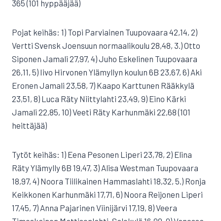
365 (101 hyppääjää)
Pojat keihäs: 1) Topi Parviainen Tuupovaara 42,14, 2)
Vertti Svensk Joensuun normaalikoulu 28,48, 3.) Otto
Siponen Jamali 27,97, 4) Juho Eskelinen Tuupovaara
26,11, 5) Iivo Hirvonen Ylämyllyn koulun 6B 23,67, 6) Aki
Eronen Jamali 23,58, 7) Kaapo Karttunen Rääkkylä
23,51, 8) Luca Räty Niittylahti 23,49, 9) Eino Kärki
Jamali 22,85, 10) Veeti Räty Karhunmäki 22,68 (101
heittäjää)
Tytöt keihäs: 1) Eena Pesonen Liperi 23,78, 2) Elina
Räty Ylämylly 6B 19,47, 3) Alisa Westman Tuupovaara
18,97, 4) Noora Tiilikainen Hammaslahti 18,32, 5.) Ronja
Keikkonen Karhunmäki 17,71, 6) Noora Reijonen Liperi
17,45, 7) Anna Pajarinen Viinijärvi 17,19, 8) Veera