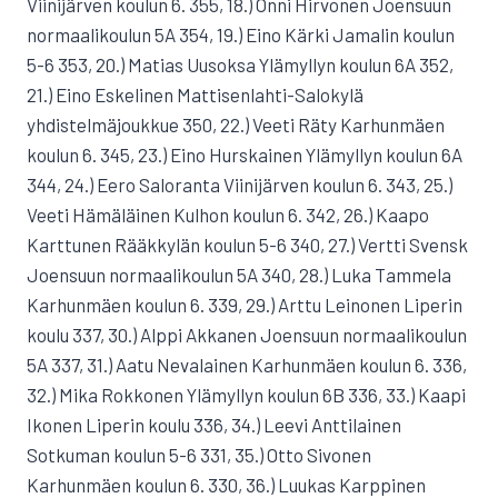
Viinijärven koulun 6. 355, 18.) Onni Hirvonen Joensuun
normaalikoulun 5A 354, 19.) Eino Kärki Jamalin koulun
5-6 353, 20.) Matias Uusoksa Ylämyllyn koulun 6A 352,
21.) Eino Eskelinen Mattisenlahti-Salokylä
yhdistelmäjoukkue 350, 22.) Veeti Räty Karhunmäen
koulun 6. 345, 23.) Eino Hurskainen Ylämyllyn koulun 6A
344, 24.) Eero Saloranta Viinijärven koulun 6. 343, 25.)
Veeti Hämäläinen Kulhon koulun 6. 342, 26.) Kaapo
Karttunen Rääkkylän koulun 5-6 340, 27.) Vertti Svensk
Joensuun normaalikoulun 5A 340, 28.) Luka Tammela
Karhunmäen koulun 6. 339, 29.) Arttu Leinonen Liperin
koulu 337, 30.) Alppi Akkanen Joensuun normaalikoulun
5A 337, 31.) Aatu Nevalainen Karhunmäen koulun 6. 336,
32.) Mika Rokkonen Ylämyllyn koulun 6B 336, 33.) Kaapi
Ikonen Liperin koulu 336, 34.) Leevi Anttilainen
Sotkuman koulun 5-6 331, 35.) Otto Sivonen
Karhunmäen koulun 6. 330, 36.) Luukas Karppinen