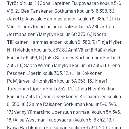
Tytöt pituus: 1.) Oona Kareinen Tuupovaaran koulun 5-6
415, 2.) Bea Tanskanen Sotkuman koulun 5-6 398, 3.)
Janette Alastalo Hammaslahden koulun 6. 384, 4.) Iiris
Voutilainen Joensuun normaalikoulun 5A 380, 5.) Ida
Jormanainen Ylämyllyn koulun 6C 375, 6.) Noora
Tiilikainen Hammaslahden koulun 6. 369, 7.) Pinja Myller
Niittylahden koulun 5. 367, 8.) Anni Vänskä Rääkkylän
koulun 5-6 366, 9.) Inka Salomies Karhunmäen koulun 6.
365, 10.) Saara Wiren Ylämyllyn koulun 6B 365, 11.) Eena
Pesonen Liperin koulu 363, 12.) Lilia Kokkonen
Polvijärven kirkonkylän koulun 5A 353, 13.) Meeri
Torssonen Liperin koulu 352, 14.) Linda Niemi Kulhon
koulun 6. 350, 15.) Ronja Keikkonen Karhunmäen koulun
6. 350, 16.) Salme Räisänen Sotkuman koulun 5-6 345,
17.) Venny Ylimartimo Joensuun normaalikoulun 5A 345,
18.) Alisa Westman Tuupovaaran koulun 5-6 342, 19.)
Kaisa Hartikainen Sotkuman koulun 5-6 341, 20.) Jenna