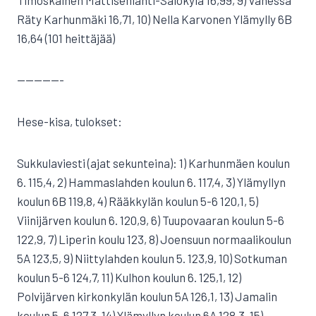
Timoskainen Mattisenlahti-Salokylä 16,99, 9) Vanessa
Räty Karhunmäki 16,71, 10) Nella Karvonen Ylämylly 6B
16,64 (101 heittäjää)
—————-
Hese-kisa, tulokset:
Sukkulaviesti (ajat sekunteina): 1) Karhunmäen koulun
6. 115,4, 2) Hammaslahden koulun 6. 117,4, 3) Ylämyllyn
koulun 6B 119,8, 4) Rääkkylän koulun 5-6 120,1, 5)
Viinijärven koulun 6. 120,9, 6) Tuupovaaran koulun 5-6
122,9, 7) Liperin koulu 123, 8) Joensuun normaalikoulun
5A 123,5, 9) Niittylahden koulun 5. 123,9, 10) Sotkuman
koulun 5-6 124,7, 11) Kulhon koulun 6. 125,1, 12)
Polvijärven kirkonkylän koulun 5A 126,1, 13) Jamalin
koulun 5-6 127,3, 14) Ylämyllyn koulun 6A 128,3, 15)