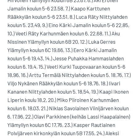
Hirvonen Ylämyllyn koulun 6B 23,67, 6.) Aki Eronen
Jamalin koulun 5-6 23,58, 7.) Kaapo Karttunen
Rääkkylän koulun 5-6 23,51, 8.) Luca Räty Niittylahden
koulun 5. 23,49, 9.) Eino Kärki Jamalin koulun 5-6 22,85,
10.) Veeti Räty Karhunmäen koulun 6. 22,68, 11.) Aku
Nissinen Ylämyllyn koulun 6B 20, 12.) Luka Gerres
Ylämyllyn koulun 6C 19,66, 13.) Eero Kärki Jamalin
koulun 5-6 19,43, 14.) Jesse Puhakka Hammaslahden
koulun 6. 19,4, 15.) Veeti Kurki Tuupovaaran koulun 5-6
18,96, 16.) Arttu Termälä Niittylahden koulun 5. 18,76, 17.)
Viljo Nykänen Rääkkylän koulun 5-6 18,76, 18.) Iivari
Kananen Niittylahden koulun 5. 18,54, 19.) Kaapi Ikonen
Liperin koulu 18,2, 20.) Miko Piiroinen Karhunmäen
koulun 6. 18,03, 21.) Niklas Savolainen Viinijärven koulun
6. 17,96, 22.) Olavi Parkkinen (keihäs Lassi Haapalainen)
Ylämyllyn koulun 6C 17,76, 23.) Kasper Rautiainen
Polvijärven kirkonkylän koulun 5B 17,55, 24.) Aleksi