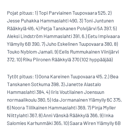
Pojat pituus: 1) Topi Parviainen Tuupovaara 525, 2)
Jesse Puhakka Hammaslahti 490, 3) Toni Juntunen
Rääkkylä 416, 4) Petja Tanskanen Polvijärvi 5A 397, 5)
Aleksi Lindström Hammaslahti 391, 6.) Eetu Impivaara
Ylämylly 6B 390, 7) Juho Eskelinen Tuupovaara 380, 8)
Touko Nyblom Jamali, 9) Eelis Rummukainen Viinijärvi
372, 10) Riku Piironen Rääkkylä 370 (102 hyppääjää)
Tytöt pituus: 1) Oona Kareinen Tuupovaara 415, 2.) Bea
Tanskanen Sotkuma 398, 3) Janette Alastalo
Hammaslahti 384, 4) Iiris Voutilainen Joensuun
normaalikoulu 380, 5) Ida Jormanainen Ylämylly 6C 375,
6) Noora Tiilikainen Hammaslahti 369, 7) Pinja Myller
Niittylahti 367, 8) Anni Vänskä Rääkkylä 366, 9) Inka
Salomies Karhunmäki 365, 10) Saara Wiren Ylämylly 6B