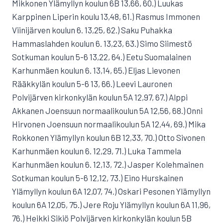
Mikkonen Ylämyllyn koulun 6B 13,66, 60.) Luukas
Karppinen Liperin koulu 13,48, 61.) Rasmus Immonen
Viinijärven koulun 6. 13,25, 62.) Saku Puhakka
Hammaslahden koulun 6. 13,23, 63.) Simo Siimestö
Sotkuman koulun 5-6 13,22, 64.) Eetu Suomalainen
Karhunmäen koulun 6. 13,14, 65.) Eljas Lievonen
Rääkkylän koulun 5-6 13, 66.) Leevi Lauronen
Polvijärven kirkonkylän koulun 5A 12,97, 67.) Alppi
Akkanen Joensuun normaalikoulun 5A 12,56, 68.) Onni
Hirvonen Joensuun normaalikoulun 5A 12,44, 69.) Mika
Rokkonen Ylämyllyn koulun 6B 12,33, 70.) Otto Sivonen
Karhunmäen koulun 6. 12,29, 71.) Luka Tammela
Karhunmäen koulun 6. 12,13, 72.) Jasper Kolehmainen
Sotkuman koulun 5-6 12,12, 73.) Eino Hurskainen
Ylämyllyn koulun 6A 12,07, 74.) Oskari Pesonen Ylämyllyn
koulun 6A 12,05, 75.) Jere Roju Ylämyllyn koulun 6A 11,96,
76.) Heikki Sikiö Polvijärven kirkonkylän koulun 5B