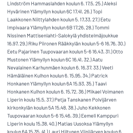
Lindström Hammaslahden koulun 6. 17,5, 25.) Aleksi
Hyvärinen Ylämyllyn koulun 6C 17,41, 26.) Topi
Laakkonen Niittylahden koulun 5. 17,33, 27.) Eetu
Impivaara Ylämyllyn koulun 6B 17,26, 28.) Tommi
Nissinen Mattisenlahti-Salokylä yhdistelmäjoukkue
16,97, 29.) Riku Piironen Rääkkylän koulun 5-6 16,76, 30.)
Eetu Pajarinen Tuupovaaran koulun 5-6 16,43, 31.) Otto
Mustonen Ylämyllyn koulun 6C 16,41, 32.) Aatu
Nevalainen Karhunmäen koulun 6. 16,37, 33.) Veeti
Hämäläinen Kulhon koulun 6. 15,95, 34.) Patrick
Honkanen Ylämyllyn koulun 6A 15,93, 35.) Taavi
Honkanen Kulhon koulun 6. 15,72, 36.) Mikael Voimanen
Liperin koulu 15,5, 37.) Petja Tanskanen Polvijärven
kirkonkylän koulun 5A 15,48, 38.) Juho Kekkonen
Tuupovaaran koulun 5-6 15,46, 39.) Eemeli Kamppuri
Liperin koulu 15,38, 40.) Matias Uusoksa Ylämyllyn
koulun 6A 15,35, 41.) Lauri Hiltunen Viinijärven koulun 6.