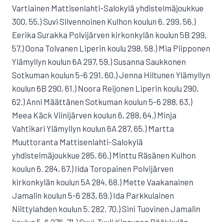
Vartiainen Mattisenlahti-Salokylä yhdistelmäjoukkue
300, 55.) Suvi Silvennoinen Kulhon koulun 6. 299, 56.)
Eerika Surakka Polvijärven kirkonkylän koulun 5B 299,
57.) Oona Tolvanen Liperin koulu 298, 58.) Mia Piipponen
Ylämyllyn koulun 6A 297, 59.) Susanna Saukkonen
Sotkuman koulun 5-6 291, 60.) Jenna Hiltunen Ylämyllyn
koulun 6B 290, 61.) Noora Reijonen Liperin koulu 290,
62.) Anni Määttänen Sotkuman koulun 5-6 288, 63.)
Meea Käck Viinijärven koulun 6. 288, 64.) Minja
Vahtikari Ylämyllyn koulun 6A 287, 65.) Martta
Muuttoranta Mattisenlahti-Salokylä
yhdistelmäjoukkue 285, 66.) Minttu Räsänen Kulhon
koulun 6. 284, 67.) Iida Toropainen Polvijärven
kirkonkylän koulun 5A 284, 68.) Mette Vaakanainen
Jamalin koulun 5-6 283, 69.) Ida Parkkulainen
Niittylahden koulun 5. 282, 70.) Sini Tuovinen Jamalin