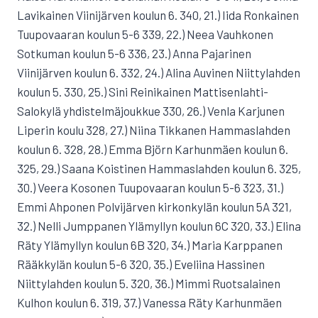
Lavikainen Viinijärven koulun 6. 340, 21.) Iida Ronkainen
Tuupovaaran koulun 5-6 339, 22.) Neea Vauhkonen
Sotkuman koulun 5-6 336, 23.) Anna Pajarinen
Viinijärven koulun 6. 332, 24.) Alina Auvinen Niittylahden
koulun 5. 330, 25.) Sini Reinikainen Mattisenlahti-
Salokylä yhdistelmäjoukkue 330, 26.) Venla Karjunen
Liperin koulu 328, 27.) Niina Tikkanen Hammaslahden
koulun 6. 328, 28.) Emma Björn Karhunmäen koulun 6.
325, 29.) Saana Koistinen Hammaslahden koulun 6. 325,
30.) Veera Kosonen Tuupovaaran koulun 5-6 323, 31.)
Emmi Ahponen Polvijärven kirkonkylän koulun 5A 321,
32.) Nelli Jumppanen Ylämyllyn koulun 6C 320, 33.) Elina
Räty Ylämyllyn koulun 6B 320, 34.) Maria Karppanen
Rääkkylän koulun 5-6 320, 35.) Eveliina Hassinen
Niittylahden koulun 5. 320, 36.) Mimmi Ruotsalainen
Kulhon koulun 6. 319, 37.) Vanessa Räty Karhunmäen