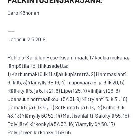
Eero Könönen
——
Joensuu 2.5.2019
Pohjois-Karjalan Hese-kisan finaali, 17 koulua mukana,
lämpötila +5, tihkusadetta:
1) Karhunmäki 6.lk 11 sijalukupistettä, 2) Hammaslahti
6.lk 15, 3) Ylämylly 6B 16, 4) Tuupovaara 5. ja 6.lk 20, 5)
Rääkkylä 5. ja 6. lk 21, 6) Liperi 25, 7) Viinijärvi 26, 8)
Joensuun normaalikoulu 5A 31, 9) Niittylahti 5.lk 31, 10)
Jamali 5. ja 6.lk 41, 11) Sotkuma 5. ja 6.lk, 12) Kulho 6.lk
43, 13) Ylämylly 6C 52, 14) Mattisenlahti-Salokylä 55, 15)
Polvijärvi kirkonkylä 5A 52, 16) Ylämylly 6A 58, 17)
Polvijärven kirkonkylä 5B 66