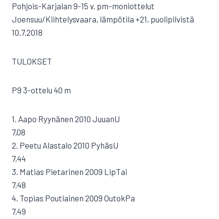
Pohjois-Karjalan 9-15 v. pm-moniottelut
Joensuu/Kiihtelysvaara, lämpötila +21, puolipilvistä
10.7.2018
TULOKSET
P9 3-ottelu 40 m
1. Aapo Ryynänen 2010 JuuanU
7,08
2. Peetu Alastalo 2010 PyhäsU
7,44
3. Matias Pietarinen 2009 LipTai
7,48
4. Topias Poutiainen 2009 OutokPa
7,49