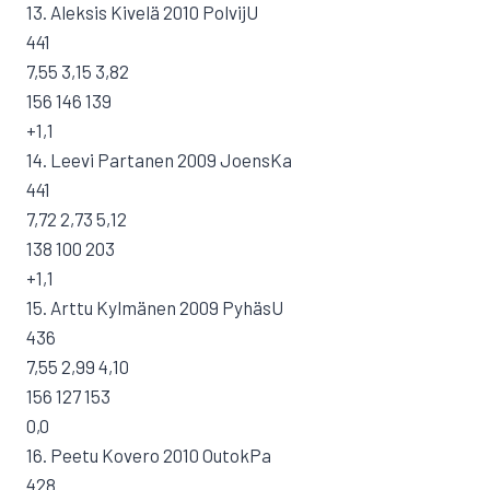
13. Aleksis Kivelä 2010 PolvijU
441
7,55 3,15 3,82
156 146 139
+1,1
14. Leevi Partanen 2009 JoensKa
441
7,72 2,73 5,12
138 100 203
+1,1
15. Arttu Kylmänen 2009 PyhäsU
436
7,55 2,99 4,10
156 127 153
0,0
16. Peetu Kovero 2010 OutokPa
428