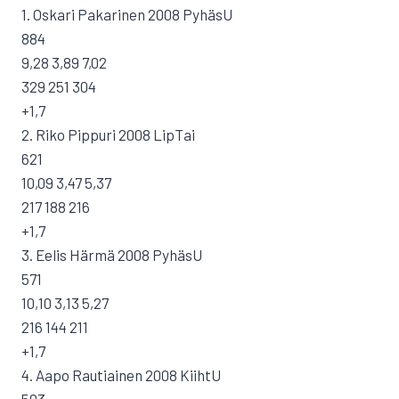
1. Oskari Pakarinen 2008 PyhäsU
884
9,28 3,89 7,02
329 251 304
+1,7
2. Riko Pippuri 2008 LipTai
621
10,09 3,47 5,37
217 188 216
+1,7
3. Eelis Härmä 2008 PyhäsU
571
10,10 3,13 5,27
216 144 211
+1,7
4. Aapo Rautiainen 2008 KiihtU