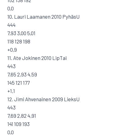
152 138 192
0,0
10. Lauri Laamanen 2010 PyhäsU
444
7,93 3,00 5,01
118 128 198
+0,9
11. Ate Jokinen 2010 LipTai
443
7,65 2,93 4,59
145 121 177
+1,1
12. Jimi Ahvenainen 2009 LieksU
443
7,69 2,82 4,91
141 109 193
0,0