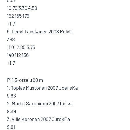
503
10,70 3,30 4,58
162 165 176
+1,7
5. Leevi Tanskanen 2008 PolvijU
388
11,01 2,85 3,75
140 112 136
+1,7
P11 3-ottelu 60 m
1. Topias Mustonen 2007 JoensKa
9,63
2. Martti Saraniemi 2007 LieksU
9,69
3. Ville Keronen 2007 OutokPa
9,81