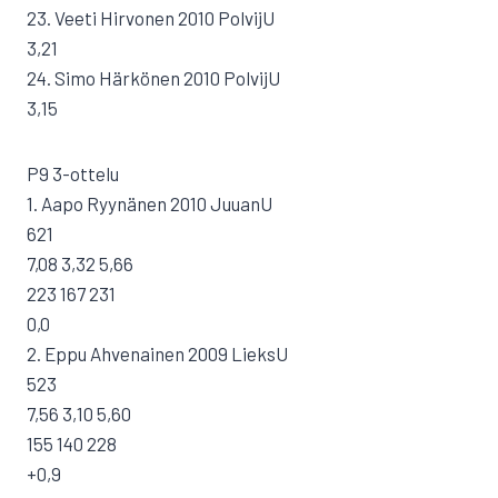
23. Veeti Hirvonen 2010 PolvijU
3,21
24. Simo Härkönen 2010 PolvijU
3,15
P9 3-ottelu
1. Aapo Ryynänen 2010 JuuanU
621
7,08 3,32 5,66
223 167 231
0,0
2. Eppu Ahvenainen 2009 LieksU
523
7,56 3,10 5,60
155 140 228
+0,9