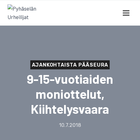
Siirry
sisältöön
AJANKOHTAISTA PÄÄSEURA
9-15-vuotiaiden
moniottelut,
Kiihtelysvaara
10.7.2018