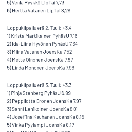
5) Venla Pyykkö LipTai 7,73
6) Hertta Vatanen LipTai 8,26
Loppukilpailu erä 2, Tuuli: +3,4
1) Krista Martikainen PyhäsU 7,16
2) Ida-Liina Hyvönen PyhäsU 7,34
3) Miina Vatanen JoensKa 7,52
4) Mette Oinonen JoensKa 7,87
5) Linda Mononen JoensKa 7,96
Loppukilpailu erä 3, Tuuli: +3,3
1) Pinja Stenberg PyhäsU 6,99
2) Peppilotta Eronen JoensKa 7,97
3) Sanni Lehikoinen JoensKa 8,01
4) Josefiina Kauhanen JoensKa 8,16
5) Vinka Pyylampi JoensKa 8,17