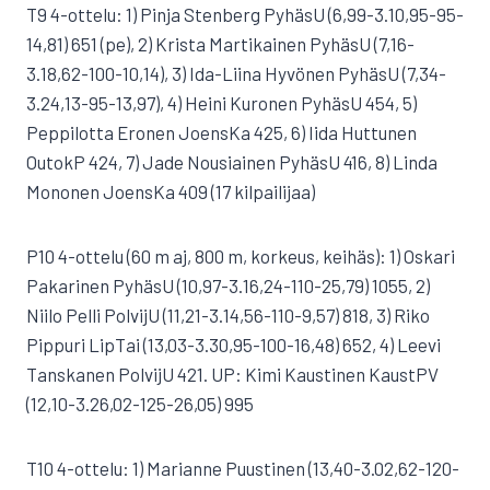
T9 4-ottelu: 1) Pinja Stenberg PyhäsU (6,99-3.10,95-95-
14,81) 651 (pe), 2) Krista Martikainen PyhäsU (7,16-
3.18,62-100-10,14), 3) Ida-Liina Hyvönen PyhäsU (7,34-
3.24,13-95-13,97), 4) Heini Kuronen PyhäsU 454, 5)
Peppilotta Eronen JoensKa 425, 6) Iida Huttunen
OutokP 424, 7) Jade Nousiainen PyhäsU 416, 8) Linda
Mononen JoensKa 409 (17 kilpailijaa)
P10 4-ottelu (60 m aj, 800 m, korkeus, keihäs): 1) Oskari
Pakarinen PyhäsU (10,97-3.16,24-110-25,79) 1055, 2)
Niilo Pelli PolvijU (11,21-3.14,56-110-9,57) 818, 3) Riko
Pippuri LipTai (13,03-3.30,95-100-16,48) 652, 4) Leevi
Tanskanen PolvijU 421. UP: Kimi Kaustinen KaustPV
(12,10-3.26,02-125-26,05) 995
T10 4-ottelu: 1) Marianne Puustinen (13,40-3.02,62-120-