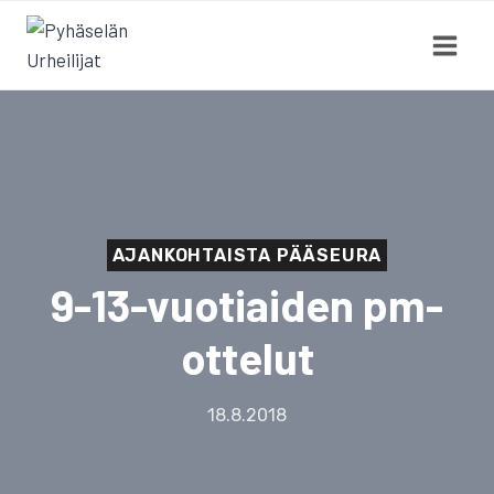
Siirry
sisältöön
AJANKOHTAISTA PÄÄSEURA
9-13-vuotiaiden pm-
ottelut
18.8.2018