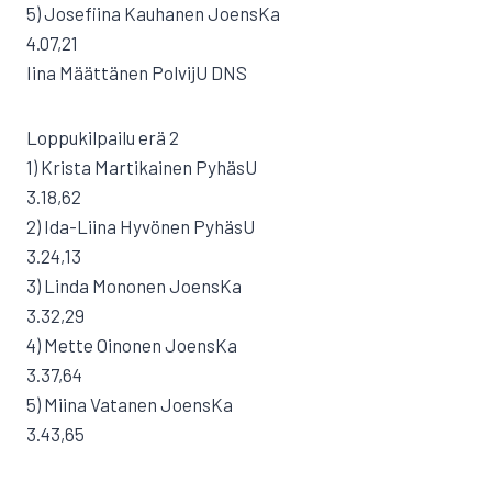
5) Josefiina Kauhanen JoensKa
4.07,21
Iina Määttänen PolvijU DNS
Loppukilpailu erä 2
1) Krista Martikainen PyhäsU
3.18,62
2) Ida-Liina Hyvönen PyhäsU
3.24,13
3) Linda Mononen JoensKa
3.32,29
4) Mette Oinonen JoensKa
3.37,64
5) Miina Vatanen JoensKa
3.43,65