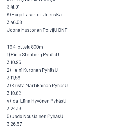
3.41,91
6) Hugo Lasaroff JoensKa
3.46,58
Joona Mustonen PolvijU DNF
T9 4-ottelu 800m
1) Pinja Stenberg PyhäsU
3.10,95
2) Heini Kuronen PyhäsU
3.11,59
3) Krista Martikainen PyhäsU
3.18,62
4) Ida-Liina Hyvönen PyhäsU
3.24,13
5) Jade Nousiainen PyhäsU
3.26,57