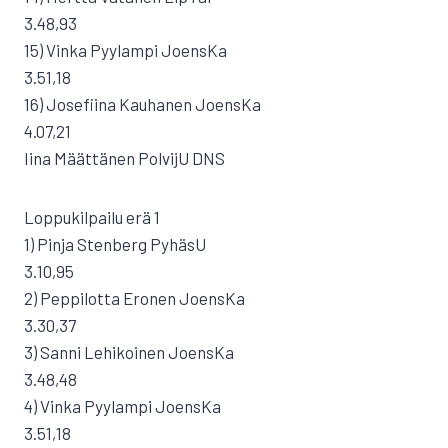
3.48,93
15) Vinka Pyylampi JoensKa
3.51,18
16) Josefiina Kauhanen JoensKa
4.07,21
Iina Määttänen PolvijU DNS
Loppukilpailu erä 1
1) Pinja Stenberg PyhäsU
3.10,95
2) Peppilotta Eronen JoensKa
3.30,37
3) Sanni Lehikoinen JoensKa
3.48,48
4) Vinka Pyylampi JoensKa
3.51,18