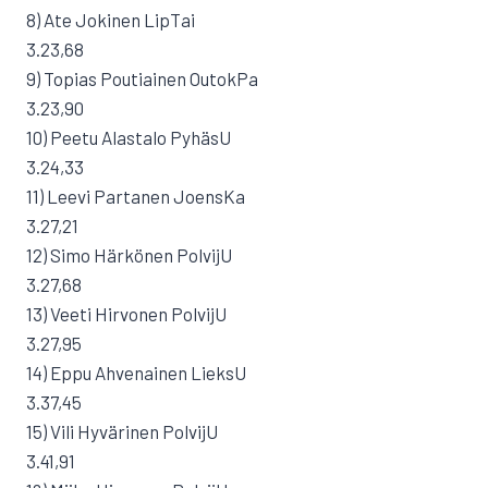
8) Ate Jokinen LipTai
3.23,68
9) Topias Poutiainen OutokPa
3.23,90
10) Peetu Alastalo PyhäsU
3.24,33
11) Leevi Partanen JoensKa
3.27,21
12) Simo Härkönen PolvijU
3.27,68
13) Veeti Hirvonen PolvijU
3.27,95
14) Eppu Ahvenainen LieksU
3.37,45
15) Vili Hyvärinen PolvijU
3.41,91