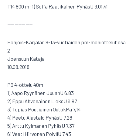
T14 800 m: 1) Sofia Raatikainen PyhäsU 3.01,41
———————
Pohjois-Karjalan 9-13-vuotiaiden pm-moniottelut osa
2
Joensuun Kataja
18.08.2018
P9 4-ottelu 40m
1) Aapo Ryynänen JuuanU 6,83
2) Eppu Ahvenainen LieksU 6,97
3) Topias Poutiainen OutokPa 7,14
4) Peetu Alastalo PyhäsU 7,28
5) Arttu Kylmänen PyhäsU 7,37
6) Veeti Hirvonen PolvijU 7,43