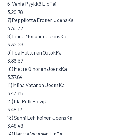
6) Venla Pyykkö LipTai
3.29,78
7) Peppilotta Eronen JoensKa
3.30,37
8) Linda Mononen JoensKa
3.32,29
9) Iida Huttunen OutokPa
3.36,57
10) Mette Oinonen JoensKa
3.37,64
11) Miina Vatanen JoensKa
3.43,65
12) Ida Pelli PolvijU
3.48,17
13) Sanni Lehikoinen JoensKa
3.48,48
14) Hertta Vatanen LipTai