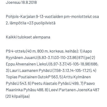
Joensuu 18.8.2018
Pohjois-Karjalan 9-13-vuotiaiden pm-moniottelut osa
2, lämpötila +23 puolipilvistä
Kaikki tulokset alempana
P9 4-ottelu (40 m, 800 m, korkeus, keihäs): 1) Aapo
Ryynänen JuuanU (6,83-3.11,03-110-23,86) 871 (pe) 2)
Eppu Ahvenainen LieksU (6,97-3.37,45-105-18,98) 686,
3) Lauri Laamanen PyhäsU (7,58-3.13,14-105-17,21), 4)
Topias Poutiainen OutokP 563, 5) Arttu Kylmänen
PyhäsU 543, 6) Peetu Alastalo PyhäsU 499, 7) Paavo
Maaninka Pyhäsu 488, 8) Leevi Partanen JoensKa 487
(20 kilpailijaa)