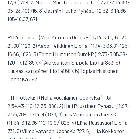
12,81) 769, 2) Martta Muuttoranta LipTai (13,16-3.14,66-
95-23,49) 716, 3) Jasmin Huuho PyhäsU (12,52-3.14,66-
105-10,07) 671
P11 4-ottelu: 1) Ville Keronen OutokP (11,04-3.14,15-130-
21,98) 1120, 2) Aapo Heikkinen LipTai (11,14-3.03,81-125-
15,66) 1026, 3) Eemeli Huttunen OutokP (12,73-3.05,08-
120-17,12) 857, 4) Aleksanteri Sippola LipTai 833, 5)
Luukas Karppinen LipTai 687, 6) Topias Mustonen
JoensKa 587
T11 4-ottelu: 1) Nella Voutilainen JoensKa (11,61-
2.54,43-110-12,33) 888, 2) Heli Puustinen PyhäsU (11,97-
2.56,28-110-14,76) 873, 3) Iiris Voutilainen JoensKa
(11,34-3.12,96-110-10,97) 825, 4) Elina Ruusuvuori LipTai
731, 5) Vilma Vatanen JoensKa 727, 6) Lilia Kokkonen