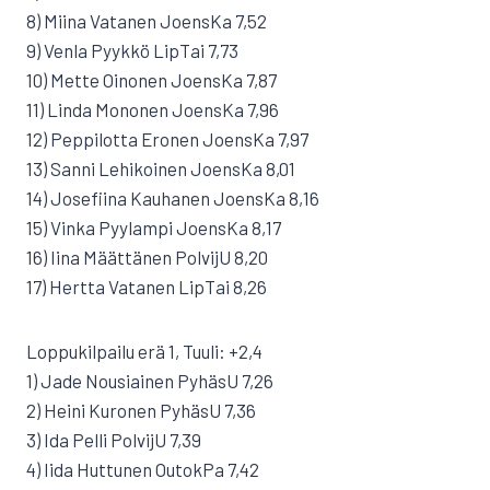
8) Miina Vatanen JoensKa 7,52
9) Venla Pyykkö LipTai 7,73
10) Mette Oinonen JoensKa 7,87
11) Linda Mononen JoensKa 7,96
12) Peppilotta Eronen JoensKa 7,97
13) Sanni Lehikoinen JoensKa 8,01
14) Josefiina Kauhanen JoensKa 8,16
15) Vinka Pyylampi JoensKa 8,17
16) Iina Määttänen PolvijU 8,20
17) Hertta Vatanen LipTai 8,26
Loppukilpailu erä 1, Tuuli: +2,4
1) Jade Nousiainen PyhäsU 7,26
2) Heini Kuronen PyhäsU 7,36
3) Ida Pelli PolvijU 7,39
4) Iida Huttunen OutokPa 7,42