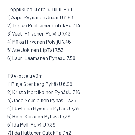
Loppukilpailu erä 3, Tuuli: +3,1
1) Aapo Ryynänen JuuanU 6,83
2) Topias Poutiainen OutokPa 7,14
3) Veeti Hirvonen PolvijU 7,43
4) Miika Hirvonen PolvijU 7,46
5) Ate Jokinen LipTai 7,53
6) Lauri Laamanen PyhäsU 7,58
T9 4-ottelu 40m
1) Pinja Stenberg PyhäsU 6,99
2) Krista Martikainen PyhäsU 7,16
3) Jade Nousiainen PyhäsU 7,26
4) Ida-Liina Hyvönen PyhäsU 7,34
5) Heini Kuronen PyhäsU 7,36
6) Ida Pelli PolvijU 7,39
7) Iida Huttunen OutokPa 7,42