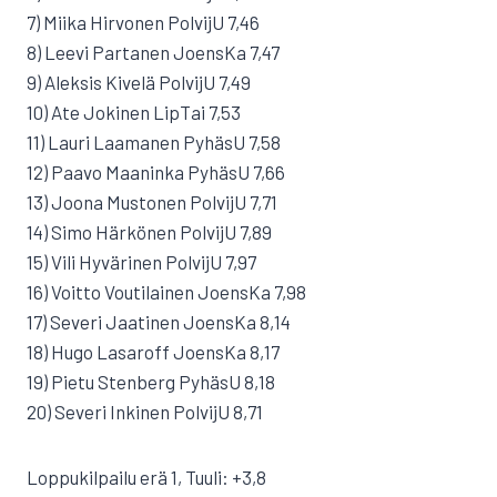
7) Miika Hirvonen PolvijU 7,46
8) Leevi Partanen JoensKa 7,47
9) Aleksis Kivelä PolvijU 7,49
10) Ate Jokinen LipTai 7,53
11) Lauri Laamanen PyhäsU 7,58
12) Paavo Maaninka PyhäsU 7,66
13) Joona Mustonen PolvijU 7,71
14) Simo Härkönen PolvijU 7,89
15) Vili Hyvärinen PolvijU 7,97
16) Voitto Voutilainen JoensKa 7,98
17) Severi Jaatinen JoensKa 8,14
18) Hugo Lasaroff JoensKa 8,17
19) Pietu Stenberg PyhäsU 8,18
20) Severi Inkinen PolvijU 8,71
Loppukilpailu erä 1, Tuuli: +3,8