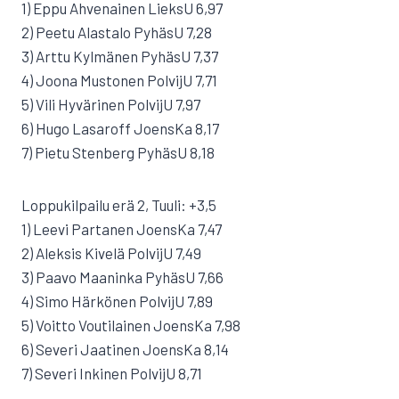
1) Eppu Ahvenainen LieksU 6,97
2) Peetu Alastalo PyhäsU 7,28
3) Arttu Kylmänen PyhäsU 7,37
4) Joona Mustonen PolvijU 7,71
5) Vili Hyvärinen PolvijU 7,97
6) Hugo Lasaroff JoensKa 8,17
7) Pietu Stenberg PyhäsU 8,18
Loppukilpailu erä 2, Tuuli: +3,5
1) Leevi Partanen JoensKa 7,47
2) Aleksis Kivelä PolvijU 7,49
3) Paavo Maaninka PyhäsU 7,66
4) Simo Härkönen PolvijU 7,89
5) Voitto Voutilainen JoensKa 7,98
6) Severi Jaatinen JoensKa 8,14
7) Severi Inkinen PolvijU 8,71