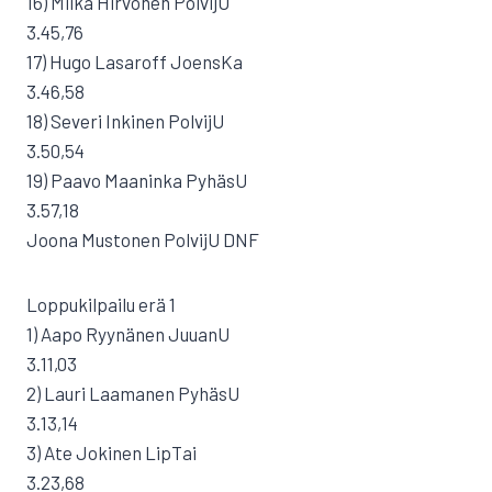
16) Miika Hirvonen PolvijU
3.45,76
17) Hugo Lasaroff JoensKa
3.46,58
18) Severi Inkinen PolvijU
3.50,54
19) Paavo Maaninka PyhäsU
3.57,18
Joona Mustonen PolvijU DNF
Loppukilpailu erä 1
1) Aapo Ryynänen JuuanU
3.11,03
2) Lauri Laamanen PyhäsU
3.13,14
3) Ate Jokinen LipTai
3.23,68