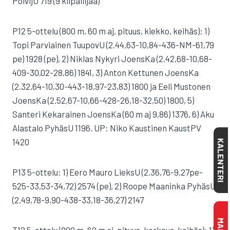
PolvijU 719 (9 kilpailijaa)
P12 5-ottelu (800 m, 60 m aj, pituus, kiekko, keihäs): 1)
Topi Parviainen TuupovU (2.44,63-10,84-436-NM-61,79
pe) 1928 (pe), 2) Niklas Nykyri JoensKa (2.42,68-10,68-
409-30,02-28,86) 1841, 3) Anton Kettunen JoensKa
(2.32,64-10,30-443-18,97-23,83) 1800 ja Eeli Mustonen
JoensKa (2.52,67-10,66-428-26,18-32,50) 1800, 5)
Santeri Kekarainen JoensKa (60 m aj 9,86) 1376, 6) Aku
Alastalo PyhäsU 1196. UP: Niko Kaustinen KaustPV
1420
KALENTERI
P13 5-ottelu: 1) Eero Mauro LieksU (2.36,76-9,27pe-
525-33,53-34,72) 2574 (pe), 2) Roope Maaninka PyhäsU
(2.49,78-9,90-438-33,18-36,27) 2147