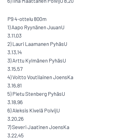
6) Iina Määttänen PolvijU 8,20
P9 4-ottelu 800m
1) Aapo Ryynänen JuuanU
3.11,03
2) Lauri Laamanen PyhäsU
3.13,14
3) Arttu Kylmänen PyhäsU
3.15,57
4) Voitto Voutilainen JoensKa
3.16,81
5) Pietu Stenberg PyhäsU
3.18,96
6) Aleksis Kivelä PolvijU
3.20,26
7) Severi Jaatinen JoensKa
3.22,45