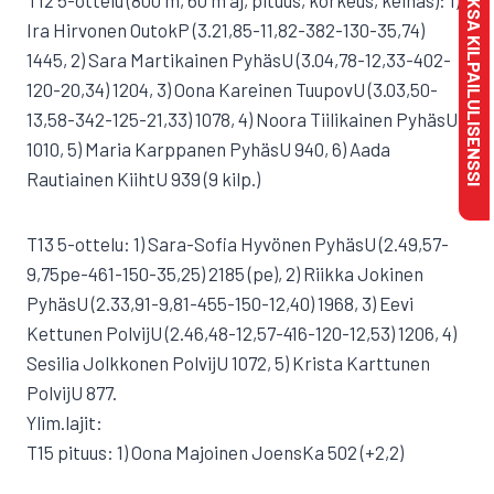
MAKSA KILPAILULISENSSI
T12 5-ottelu (800 m, 60 m aj, pituus, korkeus, keihäs): 1)
Ira Hirvonen OutokP (3.21,85-11,82-382-130-35,74)
1445, 2) Sara Martikainen PyhäsU (3.04,78-12,33-402-
120-20,34) 1204, 3) Oona Kareinen TuupovU (3.03,50-
13,58-342-125-21,33) 1078, 4) Noora Tiilikainen PyhäsU
1010, 5) Maria Karppanen PyhäsU 940, 6) Aada
Rautiainen KiihtU 939 (9 kilp.)
T13 5-ottelu: 1) Sara-Sofia Hyvönen PyhäsU (2.49,57-
9,75pe-461-150-35,25) 2185 (pe), 2) Riikka Jokinen
PyhäsU (2.33,91-9,81-455-150-12,40) 1968, 3) Eevi
Kettunen PolvijU (2.46,48-12,57-416-120-12,53) 1206, 4)
Sesilia Jolkkonen PolvijU 1072, 5) Krista Karttunen
PolvijU 877.
Ylim.lajit:
T15 pituus: 1) Oona Majoinen JoensKa 502 (+2,2)