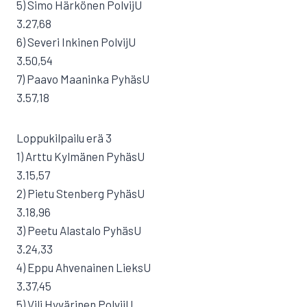
5) Simo Härkönen PolvijU
3.27,68
6) Severi Inkinen PolvijU
3.50,54
7) Paavo Maaninka PyhäsU
3.57,18
Loppukilpailu erä 3
1) Arttu Kylmänen PyhäsU
3.15,57
2) Pietu Stenberg PyhäsU
3.18,96
3) Peetu Alastalo PyhäsU
3.24,33
4) Eppu Ahvenainen LieksU
3.37,45
5) Vili Hyvärinen PolvijU