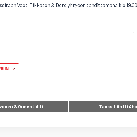
sitaan Veeti Tikkasen & Dore yhtyeen tahdittamana klo 19.0
RIIN
rvonen & Onnentähti
Tanssit Antti Aho