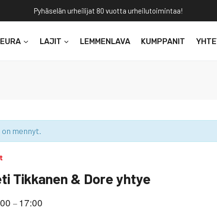
Pyhäselän urheilijat 80 vuotta urheilutoimintaa!
SEURA
LAJIT
LEMMENLAVA
KUMPPANIT
YHTE
 on mennyt.
t
eti Tikkanen & Dore yhtye
:00
17:00
–