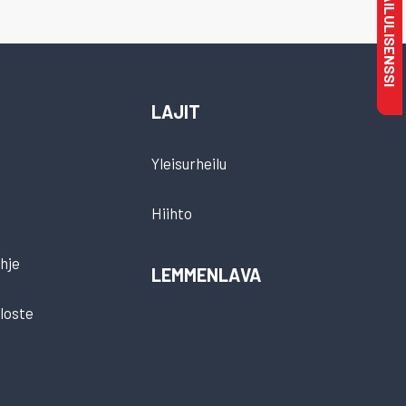
LAJIT
Yleisurheilu
Hiihto
hje
LEMMENLAVA
loste