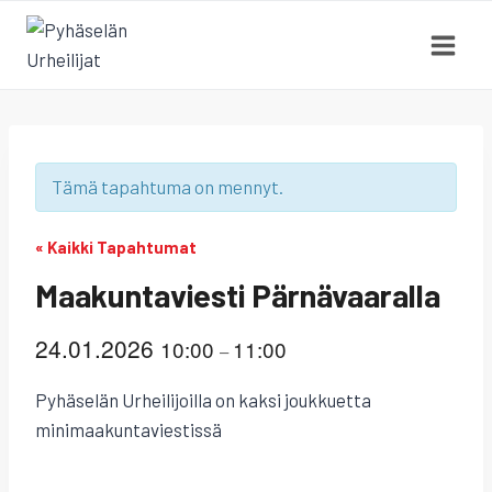
Siirry
sisältöön
Tämä tapahtuma on mennyt.
« Kaikki Tapahtumat
Maakuntaviesti Pärnävaaralla
24.01.2026
10:00
11:00
–
Pyhäselän Urheilijoilla on kaksi joukkuetta
minimaakuntaviestissä