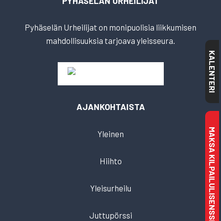
PYHÄSELÄN URHEILIJAT
Pyhäselän Urheilijat on monipuolisia liikkumisen
mahdollisuuksia tarjoava yleisseura.
KALENTERI
AJANKOHTAISTA
MAKSA KILPAILULISENSSI
Yleinen
Hiihto
Yleisurheilu
Juttupörssi