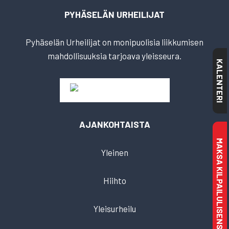
PYHÄSELÄN URHEILIJAT
Pyhäselän Urheilijat on monipuolisia liikkumisen
mahdollisuuksia tarjoava yleisseura.
KALENTERI
AJANKOHTAISTA
MAKSA KILPAILULISENSSI
Yleinen
Hiihto
Yleisurheilu