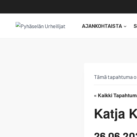
Siirry
sisältöön
AJANKOHTAISTA
Tämä tapahtuma o
« Kaikki Tapahtum
Katja 
26.06.20