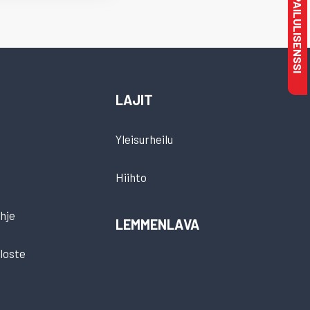
MAKSA KILPAILULISENSSI
LAJIT
Yleisurheilu
Hiihto
hje
LEMMENLAVA
loste