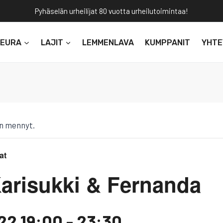
Pyhäselän urheilijat 80 vuotta urheilutoimintaa!
SEURA
LAJIT
LEMMENLAVA
KUMPPANIT
YHTE
n mennyt.
at
Karisukki & Fernanda
22 19:00
-
23:30