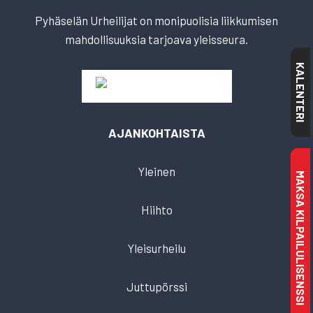
Pyhäselän Urheilijat on monipuolisia liikkumisen
mahdollisuuksia tarjoava yleisseura.
KALENTERI
AJANKOHTAISTA
Yleinen
MAKSA KILPAILULISENSSI
Hiihto
Yleisurheilu
Juttupörssi