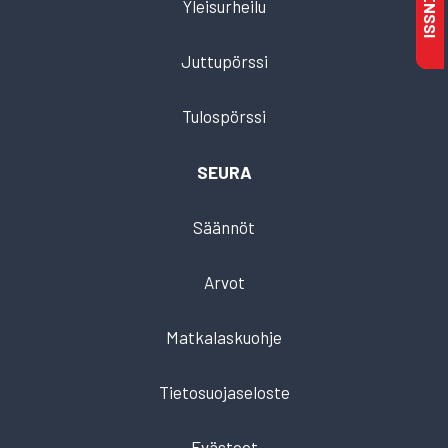
Yleisurheilu
Juttupörssi
Tulospörssi
SEURA
Säännöt
Arvot
Matkalaskuohje
Tietosuojaseloste
Evästeet