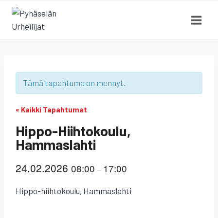
Siirry
sisältöön
Tämä tapahtuma on mennyt.
« Kaikki Tapahtumat
Hippo-Hiihtokoulu,
Hammaslahti
24.02.2026
08:00
17:00
–
Hippo-hiihtokoulu, Hammaslahti