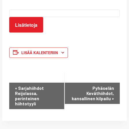
Lisätietoja
LISÄÄ KALENTERIIN
TAPAHTUMA
«
Sarjahiihdot
Pyhäselän
Reijolassa,
Keväthiihdot,
NAVIGOINTI
perinteinen
kansallinen kilpailu
»
hiihtotyyli