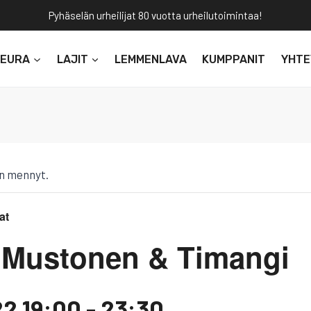
Pyhäselän urheilijat 80 vuotta urheilutoimintaa!
SEURA
LAJIT
LEMMENLAVA
KUMPPANIT
YHTE
n mennyt.
at
Mustonen & Timangi
22 19:00
-
23:30