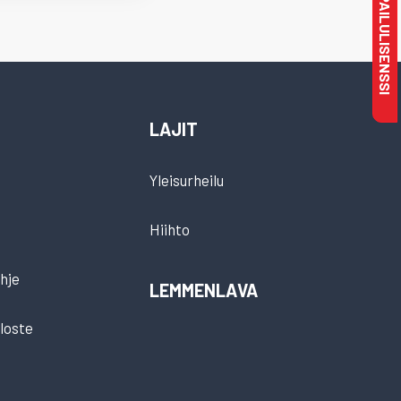
MAKSA KILPAILULISENSSI
LAJIT
Yleisurheilu
Hiihto
hje
LEMMENLAVA
loste