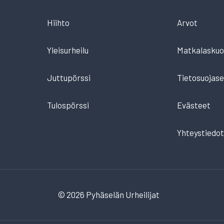
Hiihto
Arvot
Yleisurheilu
Matkalaskuo
Juttupörssi
Tietosuojase
Tulospörssi
Evästeet
Yhteystiedo
© 2026 Pyhäselän Urheilijat