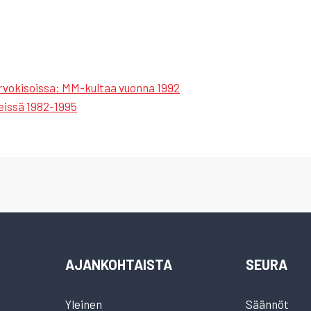
arvokisoissa: MM-kultaa vuonna 1992
veissä 1982-1995
AJANKOHTAISTA
SEURA
Yleinen
Säännöt