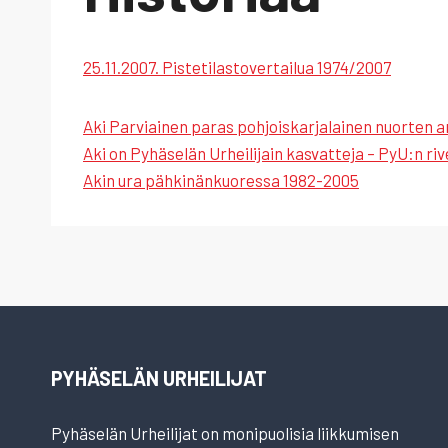
25.11.2007. Pistetilastovertailua 1974/2007
Aki Parviainen paras pohjoiskarjalainen nuorten 
Aki on Pyhäselän Urheilijain kasvatteja – PyU:n ri
Akin ura pähkinänkuoressa 1982-2005
PYHÄSELÄN URHEILIJAT
Pyhäselän Urheilijat on monipuolisia liikkumisen