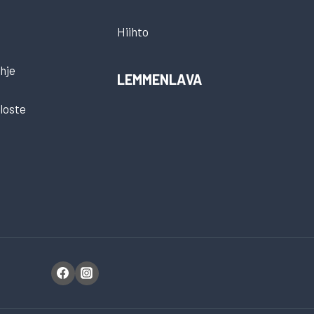
Hiihto
hje
LEMMENLAVA
loste
t