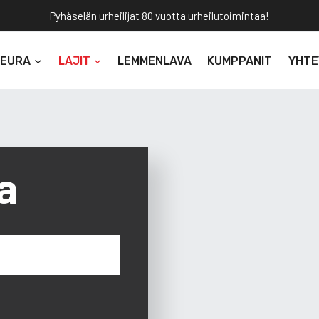
Pyhäselän urheilijat 80 vuotta urheilutoimintaa!
SEURA
LAJIT
LEMMENLAVA
KUMPPANIT
YHTE
a