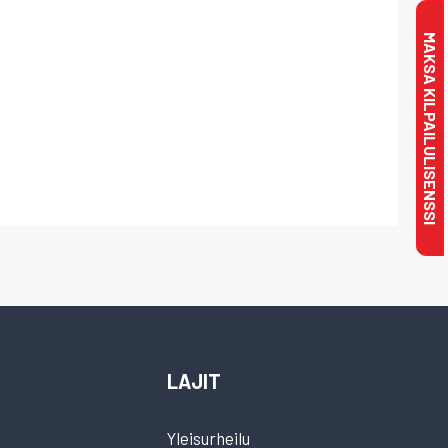
MAKSA KILPAILULISENSSI
LAJIT
Yleisurheilu