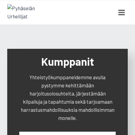
Siirry
sisältöön
Kumppanit
Yhteistyökumppaneidemme avulla
pystymme kehittämään
harjoitusolosuhteita, järjestämään
kilpailuja ja tapahtumia sekä tarjoamaan
harrastusmahdollisuuksia mahdollisimman
monelle.