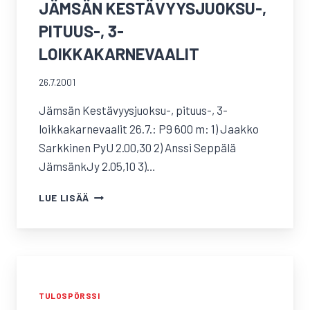
JÄMSÄN KESTÄVYYSJUOKSU-,
PITUUS-, 3-
LOIKKAKARNEVAALIT
26.7.2001
Jämsän Kestävyysjuoksu-, pituus-, 3-
loikkakarnevaalit 26.7.: P9 600 m: 1) Jaakko
Sarkkinen PyU 2.00,30 2) Anssi Seppälä
JämsänkJy 2.05,10 3)…
JÄMSÄN
LUE LISÄÄ
KESTÄVYYSJUOKSU-,
PITUUS-,
3-
LOIKKAKARNEVAALIT
TULOSPÖRSSI