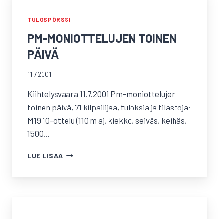
(NUORTEN
ELIITTIKISAT
TULOSPÖRSSI
SARJASSA
PM-MONIOTTELUJEN TOINEN
M/N
19),
PÄIVÄ
LAUANTAIN
TULOKSIA
11.7.2001
Kiihtelysvaara 11.7.2001 Pm-moniottelujen
toinen päivä, 71 kilpailijaa, tuloksia ja tilastoja:
M19 10-ottelu (110 m aj, kiekko, seiväs, keihäs,
1500…
PM-
LUE LISÄÄ
MONIOTTELUJEN
TOINEN
PÄIVÄ