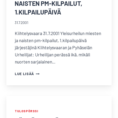
NAISTEN PM-KILPAILUT,
1.KILPAILUPÄIVÄ
31.7.2001
Kiihtelysvaara 31.7.2001 Yleisurheilun miesten
ja naisten pm-kilpailut, 1.kilpailupäivä
järjestäjinä Kiihtelysvaaran ja Pyhäselän
Urheilijat: Urheilijan perässä ikä, mikäli
nuorten sarjalainen…
YLEISURHEILUN
LUE LISÄÄ
MIESTEN
JA
NAISTEN
PM-
KILPAILUT,
1.KILPAILUPÄIVÄ
TULOSPÖRSSI