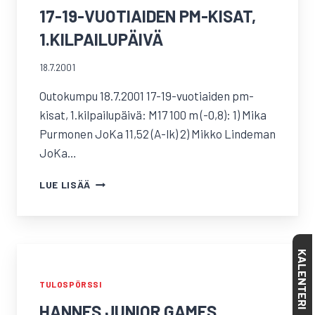
17-19-VUOTIAIDEN PM-KISAT,
1.KILPAILUPÄIVÄ
18.7.2001
Outokumpu 18.7.2001 17-19-vuotiaiden pm-
kisat, 1.kilpailupäivä: M17 100 m (-0,8): 1) Mika
Purmonen JoKa 11,52 (A-lk) 2) Mikko Lindeman
JoKa…
17-
LUE LISÄÄ
19-
VUOTIAIDEN
PM-
KISAT,
KALENTERI
1.KILPAILUPÄIVÄ
TULOSPÖRSSI
HANNES JUNIOR GAMES,