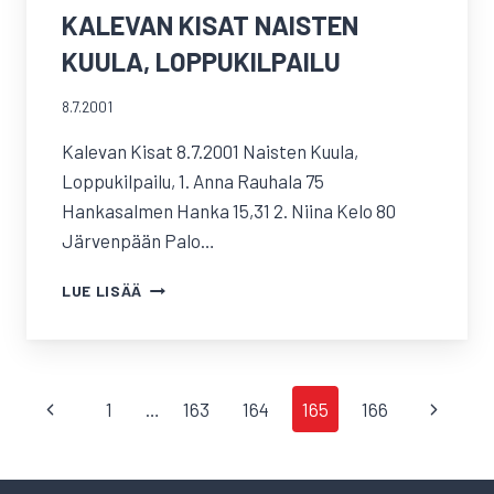
KALEVAN KISAT NAISTEN
KUULA, LOPPUKILPAILU
8.7.2001
Kalevan Kisat 8.7.2001 Naisten Kuula,
Loppukilpailu, 1. Anna Rauhala 75
Hankasalmen Hanka 15,31 2. Niina Kelo 80
Järvenpään Palo…
KALEVAN
LUE LISÄÄ
KISAT
NAISTEN
KUULA,
LOPPUKILPAILU
SIVUNAVIGOINTI
Edellinen
Seuraav
1
…
163
164
165
166
sivu
sivu