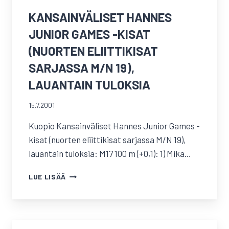
KANSAINVÄLISET HANNES
JUNIOR GAMES -KISAT
(NUORTEN ELIITTIKISAT
SARJASSA M/N 19),
LAUANTAIN TULOKSIA
15.7.2001
Kuopio Kansainväliset Hannes Junior Games -
kisat (nuorten eliittikisat sarjassa M/N 19),
lauantain tuloksia: M17 100 m (+0,1): 1) Mika…
KANSAINVÄLISET
LUE LISÄÄ
HANNES
JUNIOR
GAMES
-
KISAT