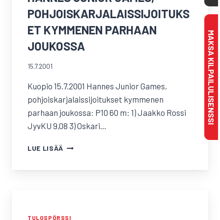
POHJOISKARJALAISSIJOITUKS
ET KYMMENEN PARHAAN
MAKSA KILPAILULISENSSI
JOUKOSSA
15.7.2001
Kuopio 15.7.2001 Hannes Junior Games,
pohjoiskarjalaissijoitukset kymmenen
parhaan joukossa: P10 60 m: 1) Jaakko Rossi
JyvKU 9,08 3) Oskari…
HANNES
LUE LISÄÄ
JUNIOR
GAMES,
POHJOISKARJALAISSIJOITUKSET
KYMMENEN
PARHAAN
JOUKOSSA
TULOSPÖRSSI