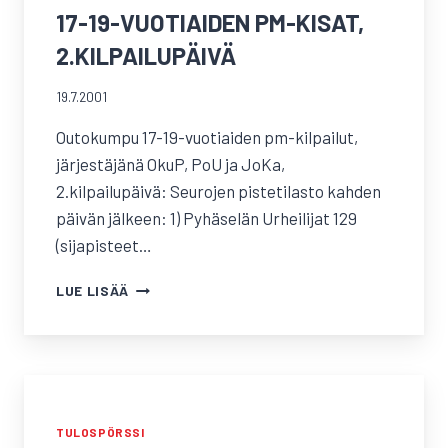
17-19-VUOTIAIDEN PM-KISAT,
2.KILPAILUPÄIVÄ
19.7.2001
Outokumpu 17-19-vuotiaiden pm-kilpailut,
järjestäjänä OkuP, PoU ja JoKa,
2.kilpailupäivä: Seurojen pistetilasto kahden
päivän jälkeen: 1) Pyhäselän Urheilijat 129
(sijapisteet…
17-
LUE LISÄÄ
19-
VUOTIAIDEN
PM-
KISAT,
2.KILPAILUPÄIVÄ
TULOSPÖRSSI