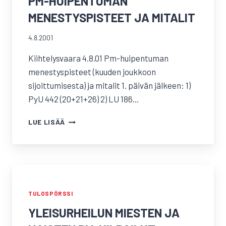
PM-HUIPENTUMAN
MENESTYSPISTEET JA MITALIT
4.8.2001
Kiihtelysvaara 4.8.01 Pm-huipentuman
menestyspisteet (kuuden joukkoon
sijoittumisesta) ja mitalit 1. päivän jälkeen: 1)
PyU 442 (20+21+26) 2) LU 186…
PM-
LUE LISÄÄ
HUIPENTUMAN
MENESTYSPISTEET
JA
MITALIT
TULOSPÖRSSI
YLEISURHEILUN MIESTEN JA