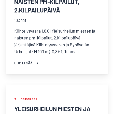
NAISTEN PM-KILPAILUT,
2.KILPAILUPÄIVÄ
1.8.2001
Kiihtelysvaara 1.8.01 Yleisurheilun miesten ja
naisten pm-kilpailut, 2.kilpailupäivä
järjestäjinä Kiihtelysvaaran ja Pyhäselän
Urheilijat: M 100 m (-0,8): 1) Tuomas…
YLEISURHEILUN
LUE LISÄÄ
MIESTEN
JA
NAISTEN
PM-
KILPAILUT,
2.KILPAILUPÄIVÄ
TULOSPÖRSSI
YLEISURHEILUN MIESTEN JA