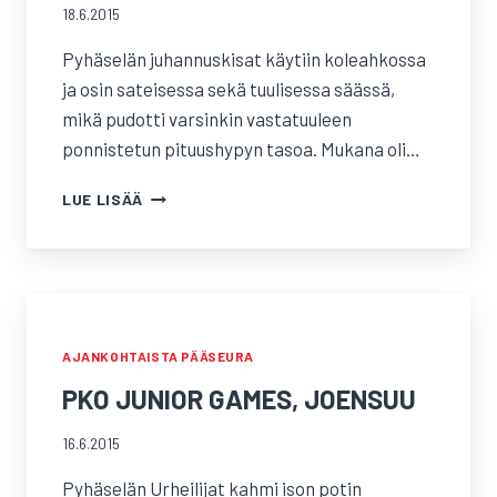
18.6.2015
Pyhäselän juhannuskisat käytiin koleahkossa
ja osin sateisessa sekä tuulisessa säässä,
mikä pudotti varsinkin vastatuuleen
ponnistetun pituushypyn tasoa. Mukana oli…
PYHÄSELÄN
LUE LISÄÄ
JUHANNUSKISAT
AJANKOHTAISTA PÄÄSEURA
PKO JUNIOR GAMES, JOENSUU
16.6.2015
Pyhäselän Urheilijat kahmi ison potin