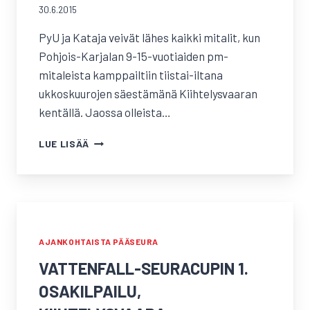
30.6.2015
PyU ja Kataja veivät lähes kaikki mitalit, kun
Pohjois-Karjalan 9-15-vuotiaiden pm-
mitaleista kamppailtiin tiistai-iltana
ukkoskuurojen säestämänä Kiihtelysvaaran
kentällä. Jaossa olleista…
9-
LUE LISÄÄ
15-
VUOTIAIDEN
PM-
VIESTIT,
KIIHTELYSVAARA
AJANKOHTAISTA PÄÄSEURA
VATTENFALL-SEURACUPIN 1.
OSAKILPAILU,