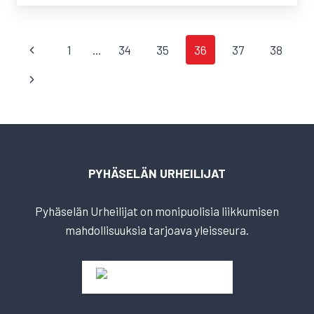
SIVUNAVIGOINTI
Edellinen
1
…
34
35
36
37
38
sivu
Seuraava
sivu
PYHÄSELÄN URHEILIJAT
Pyhäselän Urheilijat on monipuolisia liikkumisen
mahdollisuuksia tarjoava yleisseura.