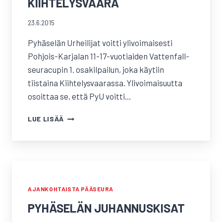
KIIHTELYSVAARA
23.6.2015
Pyhäselän Urheilijat voitti ylivoimaisesti
Pohjois-Karjalan 11-17-vuotiaiden Vattenfall-
seuracupin 1. osakilpailun, joka käytiin
tiistaina Kiihtelysvaarassa. Ylivoimaisuutta
osoittaa se, että PyU voitti…
VATTENFALL-
LUE LISÄÄ
SEURACUPIN
1.
OSAKILPAILU,
KIIHTELYSVAARA
AJANKOHTAISTA PÄÄSEURA
PYHÄSELÄN JUHANNUSKISAT