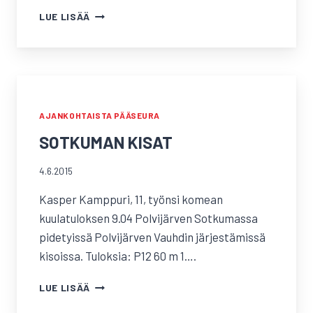
TÄHTIKISAT,
LUE LISÄÄ
RAASEPORI
AJANKOHTAISTA PÄÄSEURA
SOTKUMAN KISAT
4.6.2015
Kasper Kamppuri, 11, työnsi komean
kuulatuloksen 9.04 Polvijärven Sotkumassa
pidetyissä Polvijärven Vauhdin järjestämissä
kisoissa. Tuloksia: P12 60 m 1….
SOTKUMAN
LUE LISÄÄ
KISAT