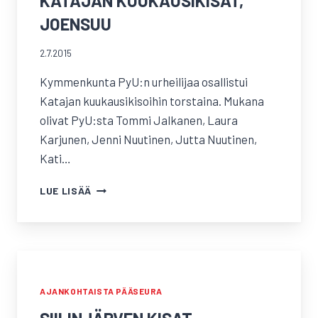
KATAJAN KUUKAUSIKISAT,
JOENSUU
2.7.2015
Kymmenkunta PyU:n urheilijaa osallistui
Katajan kuukausikisoihin torstaina. Mukana
olivat PyU:sta Tommi Jalkanen, Laura
Karjunen, Jenni Nuutinen, Jutta Nuutinen,
Kati…
KATAJAN
LUE LISÄÄ
KUUKAUSIKISAT,
JOENSUU
AJANKOHTAISTA PÄÄSEURA