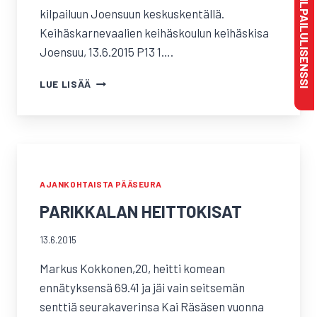
MAKSA KILPAILULISENSSI
kilpailuun Joensuun keskuskentällä.
Keihäskarnevaalien keihäskoulun keihäskisa
Joensuu, 13.6.2015 P13 1….
KEIHÄSKOULUN
LUE LISÄÄ
KISAT,
JOENSUU
AJANKOHTAISTA PÄÄSEURA
PARIKKALAN HEITTOKISAT
13.6.2015
Markus Kokkonen,20, heitti komean
ennätyksensä 69.41 ja jäi vain seitsemän
senttiä seurakaverinsa Kai Räsäsen vuonna