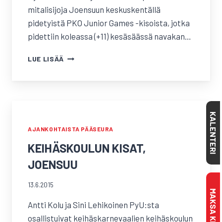
mitalisijoja Joensuun keskuskentällä
pidetyistä PKO Junior Games -kisoista, jotka
pidettiin koleassa (+11) kesäsäässä navakan…
PKO
LUE LISÄÄ
JUNIOR
GAMES,
JOENSUU
KALENTERI
AJANKOHTAISTA PÄÄSEURA
KEIHÄSKOULUN KISAT,
JOENSUU
13.6.2015
Antti Kolu ja Sini Lehikoinen PyU:sta
osallistuivat keihäskarnevaalien keihäskoulun