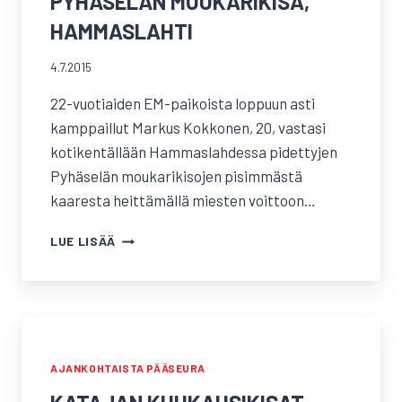
PYHÄSELÄN MOUKARIKISA,
HAMMASLAHTI
4.7.2015
22-vuotiaiden EM-paikoista loppuun asti
kamppaillut Markus Kokkonen, 20, vastasi
kotikentällään Hammaslahdessa pidettyjen
Pyhäselän moukarikisojen pisimmästä
kaaresta heittämällä miesten voittoon…
PYHÄSELÄN
LUE LISÄÄ
MOUKARIKISA,
HAMMASLAHTI
AJANKOHTAISTA PÄÄSEURA