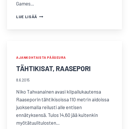
Games…
YOUTH
LUE LISÄÄ
ATHLETIC
GAMES,
ESPOO,
AVAUSPÄIVÄ
AJANKOHTAISTA PÄÄSEURA
TÄHTIKISAT, RAASEPORI
8.6.2015
Niko Tahvanainen avasi kilpailukautensa
Raaseporin tähtikisoissa 110 metrin aidoissa
juoksemalla reilusti alle entisen
ennätyksensä. Tulos 14,60 jää kuitenkin
myötätuulitulosten…