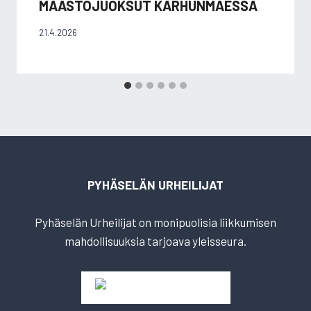
MAASTOJUOKSUT KARHUNMÄESSÄ
21.4.2026
PYHÄSELÄN URHEILIJAT
Pyhäselän Urheilijat on monipuolisia liikkumisen
mahdollisuuksia tarjoava yleisseura.