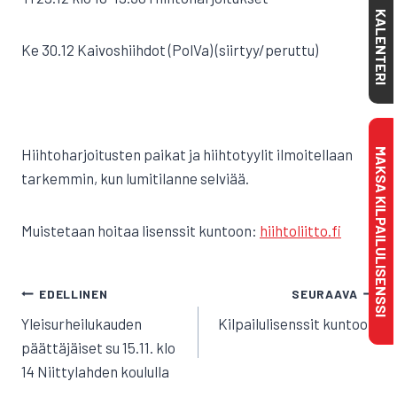
KALENTERI
Ke 30.12 Kaivoshiihdot (PolVa) (siirtyy/peruttu)
Hiihtoharjoitusten paikat ja hiihtotyylit ilmoitellaan
MAKSA KILPAILULISENSSI
tarkemmin, kun lumitilanne selviää.
Muistetaan hoitaa lisenssit kuntoon:
hiihtoliitto.fi
ARTIKKELIEN
EDELLINEN
SEURAAVA
SELAUS
Yleisurheilukauden
Kilpailulisenssit kuntoon
päättäjäiset su 15.11. klo
14 Niittylahden koululla