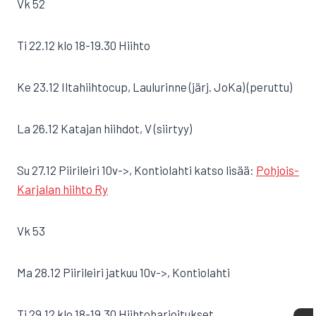
Vk 52
Ti 22.12 klo 18-19.30 Hiihto
Ke 23.12 Iltahiihtocup, Laulurinne (järj. JoKa) (peruttu)
La 26.12 Katajan hiihdot, V (siirtyy)
Su 27.12 Piirileiri 10v->, Kontiolahti katso lisää:
Pohjois-
Karjalan hiihto Ry
Vk 53
Ma 28.12 Piirileiri jatkuu 10v->, Kontiolahti
Ti 29.12 klo 18-19.30 Hiihtoharjoitukset