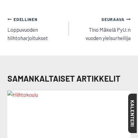
ARTIKKELIEN
EDELLINEN
SEURAAVA
SELAUS
Loppuvuoden
Tino Mäkelä PyU:n
hiihtoharjoitukset
vuoden yleisurheilija
SAMANKALTAISET ARTIKKELIT
KALENTERI