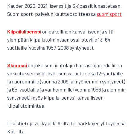
Kauden 2020–2021 lisenssit ja Skipassit lunastetaan
Suomisport-palvelun kautta osoitteessa
suomisport
Kilpailulisenssi
on pakollinen kansalliseen ja sitä
ylempään kilpailutoimintaan osallistuville 13–64-
vuotiaille (vuosina 1957-2008 syntyneet).
Skipassi
on jokaisen hiihtolajin harrastajan edullinen
vakuutuksen sisältävä lisenssituote sekä 12-vuotiaille
ja nuoremmille (vuonna 2009 ja myöhemmin syntyneet)
ja 65-vuotiaille ja vanhemmille (vuonna 1956 ja aiemmin
syntyneet) myös kilpailulisenssi kansalliseen
kilpailutoimintaa
Lisästietoja voi kysellä Arilta tai harkkojen yhteydessä
Katrilta