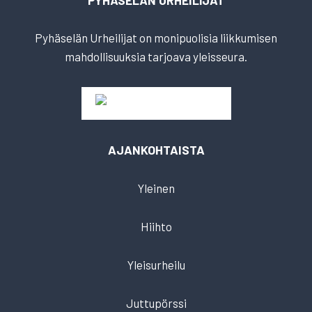
PYHÄSELÄN URHEILIJAT
Pyhäselän Urheilijat on monipuolisia liikkumisen
mahdollisuuksia tarjoava yleisseura.
AJANKOHTAISTA
Yleinen
Hiihto
Yleisurheilu
Juttupörssi